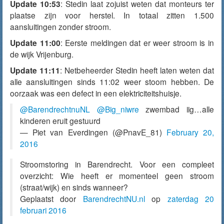
Update 10:53
: Stedin laat zojuist weten dat monteurs ter
plaatse zijn voor herstel. In totaal zitten 1.500
aansluitingen zonder stroom.
Update 11:00
: Eerste meldingen dat er weer stroom is in
de wijk Vrijenburg.
Update 11:11
: Netbeheerder Stedin heeft laten weten dat
alle aansluitingen sinds 11:02 weer stoom hebben. De
oorzaak was een defect in een elektriciteitshuisje.
@BarendrechtnuNL
@Big_niwre
zwembad iig…alle
kinderen eruit gestuurd
— Piet van Everdingen (@PnavE_81)
February 20,
2016
Stroomstoring in Barendrecht. Voor een compleet
overzicht: Wie heeft er momenteel geen stroom
(straat/wijk) en sinds wanneer?
Geplaatst door
BarendrechtNU.nl
op
zaterdag 20
februari 2016