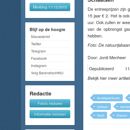
Miniblog 11/12/2015
De entreeprijzen zijn g
15 jaar € 2. Het is oo
uur. Ook zullen er wee
van de opbrengst gaa
Blijf op de hoogte
hebben.
Nieuwsbrief
Twitter
Foto: De natuurijsbaan
Telegram
Door:
Jordi Menheer
Facebook
Instagram
Gepubliceerd
11
Volg BarendrechtNU
Bekijk hier meer artike
Redactie
Amaliaplantsoen
Foto's insturen
IJsbaan
IJsmee
Informatie insturen
Vorst
Vriezen