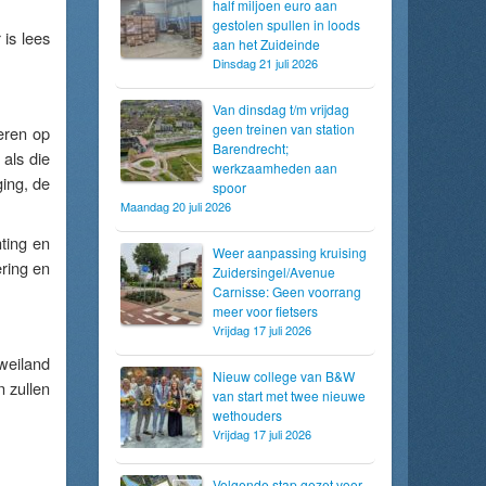
half miljoen euro aan
gestolen spullen in loods
 is lees
aan het Zuideinde
Dinsdag 21 juli 2026
Van dinsdag t/m vrijdag
geen treinen van station
seren op
Barendrecht;
 als die
werkzaamheden aan
ging, de
spoor
Maandag 20 juli 2026
ting en
Weer aanpassing kruising
ring en
Zuidersingel/Avenue
Carnisse: Geen voorrang
meer voor fietsers
Vrijdag 17 juli 2026
weiland
Nieuw college van B&W
 zullen
van start met twee nieuwe
wethouders
Vrijdag 17 juli 2026
Volgende stap gezet voor