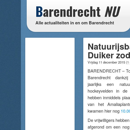
B
arendrecht
NU
Alle actualiteiten in en om Barendrecht
Natuurijsb
Duiker zod
Vrijdag 11 december 2015
(
1
BARENDRECHT – Tot e
Barendrecht dankz
jaarlijks een nat
hockeyvelden in de 
hebben inmiddels pla
van het Amaliaplant
kwamen hier nog
10.0
De vrijwilligers hebbe
afgerond om een nog 