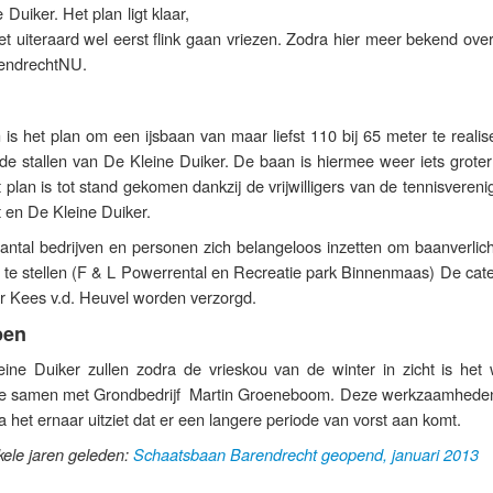
 Duiker. Het plan ligt klaar,
 uiteraard wel eerst flink gaan vriezen. Zodra hier meer bekend over
rendrechtNU.
 is het plan om een ijsbaan van maar liefst 110 bij 65 meter te reali
 de stallen van De Kleine Duiker. De baan is hiermee weer iets groter
plan is tot stand gekomen dankzij de vrijwilligers van de tennisvereni
en De Kleine Duiker.
ntal bedrijven en personen zich belangeloos inzetten om baanverlich
 te stellen (F & L Powerrental en Recreatie park Binnenmaas) De cate
oor Kees v.d. Heuvel worden verzorgd.
pen
leine Duiker zullen zodra de vrieskou van de winter in zicht is het 
ze samen met Grondbedrijf Martin Groeneboom. Deze werkzaamheden
 het ernaar uitziet dat er een langere periode van vorst aan komt.
nkele jaren geleden:
Schaatsbaan Barendrecht geopend, januari 2013