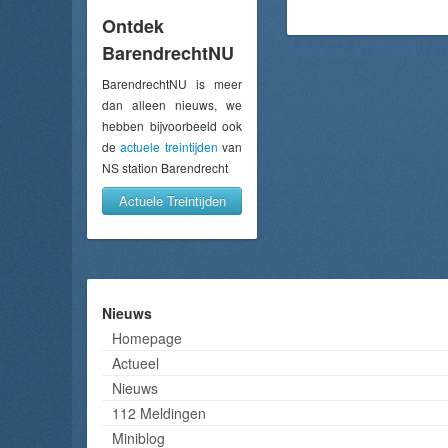
Ontdek
BarendrechtNU
BarendrechtNU is meer
dan alleen nieuws, we
hebben bijvoorbeeld ook
de
actuele treintijden
van
NS station Barendrecht
Actuele Treintijden
Nieuws
Homepage
Actueel
Nieuws
112 Meldingen
Miniblog