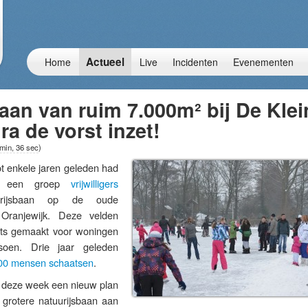
Actueel
Home
Live
Incidenten
Evenementen
aan van ruim 7.000m² bij De Klei
ra de vorst inzet!
 min, 36 sec
)
nkele jaren geleden had
ij een groep
vrijwilligers
uurijsbaan op de oude
Oranjewijk. Deze velden
ats gemaakt voor woningen
soen. Drie jaar geleden
00 mensen schaatsen
.
n deze week een nieuw plan
grotere natuurijsbaan aan