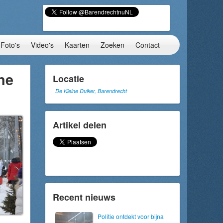
Foto's
Video's
Kaarten
Zoeken
Contact
ne
Locatie
De Kleine Duiker, Barendrecht
Artikel delen
Recent nieuws
Politie ontdekt voor bijna