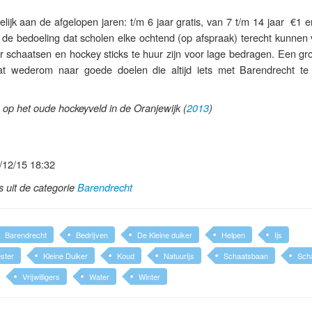
elijk aan de afgelopen jaren: t/m 6 jaar gratis, van 7 t/m 14 jaar €1 
k de bedoeling dat scholen elke ochtend (op afspraak) terecht kunnen
r schaatsen en hockey sticks te huur zijn voor lage bedragen. Een gr
t wederom naar goede doelen die altijd iets met Barendrecht t
 op het oude hockeyveld in de Oranjewijk (
2013
)
/12/15 18:32
ls uit de categorie
Barendrecht
Barendrecht
Bedrijven
De Kleine duiker
Helpen
Ijs
ster
Kleine Duiker
Koud
Natuurijs
Schaatsbaan
Sch
Vrijwilligers
Water
Winter