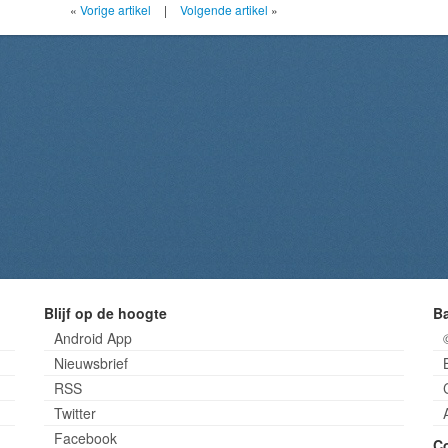
«
Vorige artikel
|
Volgende artikel
»
Blijf op de hoogte
B
Android App
Nieuwsbrief
RSS
Twitter
Facebook
C