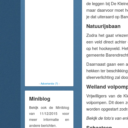
de leggen bij De Kleine
maar daarvoor moet het
je dat uiteraard op Ba
Natuurijsbaan
Zodra het gaat vriezen
een veld direct achter
op het hockeyveld. Het 
gemeente Barendrecht 
Daarnaast gaan een aa
hekken ter beschikking
sfeerverlichting zal d
-
Advertentie (?)
-
Weiland volpom
Vrijwilligers van de K
Miniblog
volpompen. Dit doen 
Bekijk ook de Miniblog
worden opgestart zodra
van 11/12/2015 voor
Bekijk de foto’s van e
meer informatie en
andere berichten.
Schaatsen