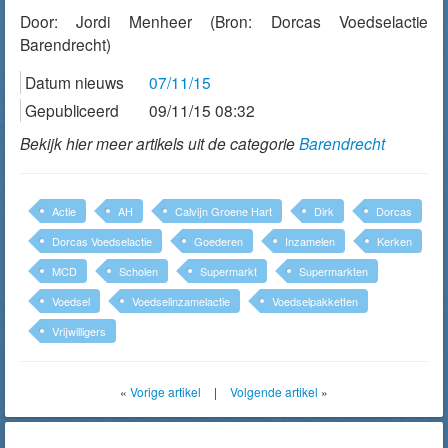
Door:
Jordi Menheer
(Bron: Dorcas Voedselactie
Barendrecht)
Datum nieuws
07/11/15
Gepubliceerd
09/11/15 08:32
Bekijk hier meer artikels uit de categorie
Barendrecht
Actie
AH
Calvijn Groene Hart
Dirk
Dorcas
Dorcas Voedselactie
Goederen
Inzamelen
Kerken
MCD
Scholen
Supermarkt
Supermarkten
Voedsel
Voedselinzamelactie
Voedselpakketten
Vrijwilligers
«
Vorige artikel
|
Volgende artikel
»