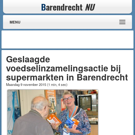
B
arendrecht
NU
MENU
Geslaagde
voedselinzamelingsactie bij
supermarkten in Barendrecht
Maandag 9 november 2015
(
1 min, 4 sec
)