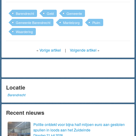
Barendrecht
Geld
Gemeente
Gemeente Barendrecht
Mantelzorg
Pluim
Waardering
«
Vorige artikel
|
Volgende artikel
»
Locatie
Barendrecht
Recent nieuws
Politie ontdekt voor bijna half miljoen euro aan gestolen
spullen in loods aan het Zuideinde
Dinsdag 21 juli 2026