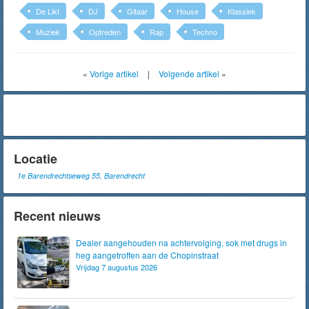
De Likt
DJ
Gitaar
House
Klassiek
Muziek
Optreden
Rap
Techno
«
Vorige artikel
|
Volgende artikel
»
Locatie
1e Barendrechtseweg 55, Barendrecht
Recent nieuws
Dealer aangehouden na achtervolging, sok met drugs in
heg aangetroffen aan de Chopinstraat
Vrijdag 7 augustus 2026