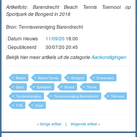
Artikelfoto: Barendrecht Beach Tennis Toernooi op
Sportpark de Bongerd in 2018
Bron:
Tennisvereniging Barendrecht
Datum nieuws
11/09/20
18:00
Gepubliceerd
30/07/20 20:45
Bekijk hier meer artikels uit de categorie
Aankondigingen
Beach
Beach Tennis
Bongerd
Evenement
Sport
Sportpark
Strand
Tennis
Tennisvereniging
Tennisvereniging Barendrecht
Toernooi
TVB
Zand
«
Vorige artikel
|
Volgende artikel
»