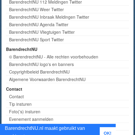
BarendrechtNU 112 Meldingen Twitter
BarendrechtNU Weer Twitter
BarendrechtNU Inbraak Meldingen Twitter
BarendrechtNU Agenda Twitter
BarendrechtNU Vliegtuigen Twitter
BarendrechtNU Sport Twitter
BarendrechtNU
© BarendrechtNU - Alle rechten voorbehouden
BarendrechtNU logo's en banners
Copyrightbeleid BarendrechtNU
Algemene Voorwaarden BarendrechtNU
Contact
Contact
Tip insturen
Foto('s) insturen
Evenement aanmelden
Informatie aanvragen adverteren
BarendrechtNU.nl maakt gebruikt van
OK!