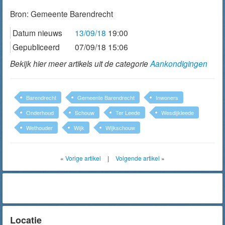
Bron:
Gemeente Barendrecht
Datum nieuws
13/09/18
19:00
Gepubliceerd
07/09/18 15:06
Bekijk hier meer artikels uit de categorie
Aankondigingen
Barendrecht
Gemeente Barendrecht
Inwoners
Onderhoud
Schouw
Ter Leede
Wesdijkleede
Wethouder
Wijk
Wijkschouw
«
Vorige artikel
|
Volgende artikel
»
Locatie