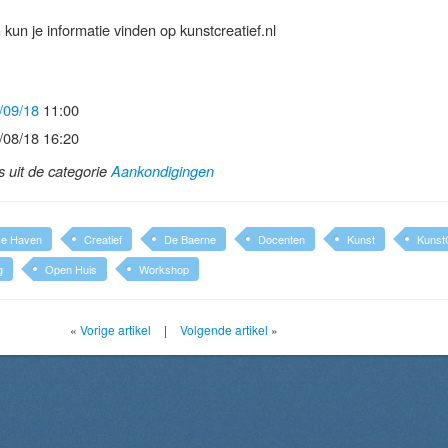
kun je informatie vinden op kunstcreatief.nl
/09/18
11:00
/08/18 16:20
ls uit de categorie
Aankondigingen
se Haven
Creatief
De Baerne
Docenten
Kunst
KunstC
g
Open Huis
Workshop
«
Vorige artikel
|
Volgende artikel
»