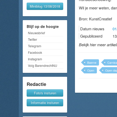
Miniblog 13/08/2018
Wil je meer weten, dan 
Bron:
KunstCreatief
Blijf op de hoogte
Datum nieuws
01
Nieuwsbrief
Gepubliceerd
13
Twitter
Bekijk hier meer artike
Telegram
Facebook
Instagram
Baerne
Carnis
Volg BarendrechtNU
Open
Open da
Redactie
Foto's insturen
Informatie insturen