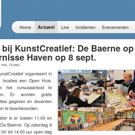
Actueel
Home
Live
Incidenten
Evenementen
bij KunstCreatief: De Baerne op
rnisse Haven op 8 sept.
1 min, 13 sec
)
Creatief organiseert in
 locaties een Open Huis.
m het cursusaanbod te
ren. Er worden gratis
aties gegeven en docenten
en te beantwoorden.
ber is er tussen 11:00 en
 De Baerne. Op zaterdag 8
:00 tot 14:00 uur open dag