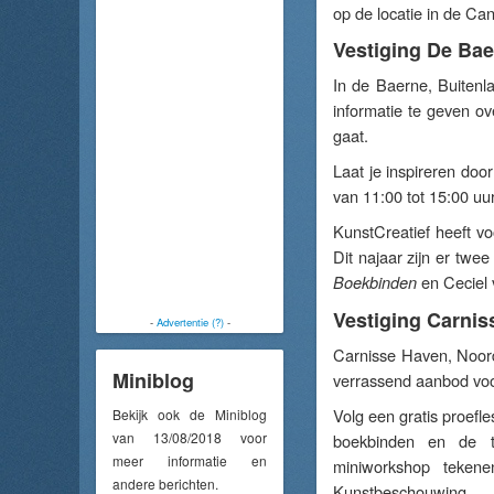
op de locatie in de Ca
Vestiging De Ba
In de Baerne, Buiten
informatie te geven o
gaat.
Laat je inspireren doo
van 11:00 tot 15:00 uu
KunstCreatief heeft vo
Dit najaar zijn er twe
en Ceciel
Boekbinden
Vestiging Carni
-
Advertentie (?)
-
Carnisse Haven, Noord
Miniblog
verrassend aanbod voo
Volg een gratis proefl
Bekijk ook de Miniblog
van 13/08/2018 voor
boekbinden en de t
meer informatie en
miniworkshop teken
andere berichten.
Kunstbeschouwing.