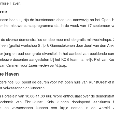
nnisse Haven.
erne
landse baan 1, zijn de kunstenaars-docenten aanwezig op het Open 
ver het nieuwe cursusprogramma dat in de week van 17 september va
r de diverse demonstraties en doe mee met de gratis miniworkshops. Z
r een (gratis) workshop Strip & Gamestekenen door Joeri van den Ank
or jong en oud een grote diversiteit in het aanbod van beeldende cur
e nieuwe docenten aangesloten bij het KCB team namelijk Piet van Kou
 van Ommen voor
.
Edelsmeden op Vrijdag
sse Haven
ersingel 30, opent de deuren voor het open huis van KunstCreatief 
r volwassenen en kinderen.
es Porselein van 10.00-11.00 uur. Word enthousiast over de demonstra
echniek van Ebru-kunst. Kids kunnen doorlopend aansluiten b
en en volwassenen kunnen een kijkje nemen in de wereld 