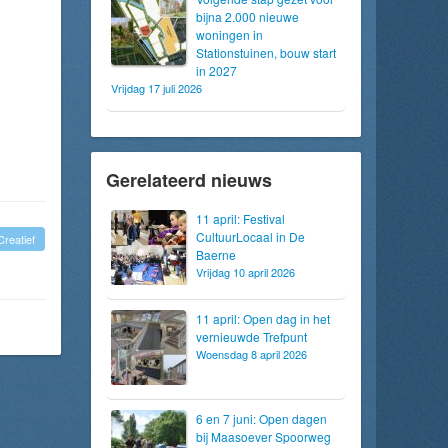
bijna 2.000 nieuwe
woningen in
Stationstuinen, bouw start
in 2027
Vrijdag 17 juli 2026
Gerelateerd nieuws
11 april: Festival
CultuurLocaal in De
reatief
Baerne
Vrijdag 10 april 2026
11 april: Open dag in het
vernieuwde Trefpunt
Woensdag 8 april 2026
6 en 7 juni: Open dagen
bij Maasoever Spoorweg