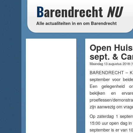
B
arendrecht
NU
Alle actualiteiten in en om Barendrecht
Open Huis 
sept. & Ca
Maandag 13 augustus 2018
(
BARENDRECHT – Kunst
september voor beide
Een gelegenheid o
bekijken en erva
proeflessen/demonstr
zijn aanwezig om vrag
Op zaterdag 1 septem
15:00 uur open dag in
september is er van 10