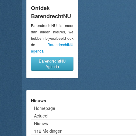
Ontdek
BarendrechtNU
BarendrechtNU is meer
dan alleen nieuws, we
hebben bijvoorbeeld ook
de
BarendrechtNU
agenda
BarendrechtNU
Agenda
Nieuws
Homepage
Actueel
Nieuws
112 Meldingen