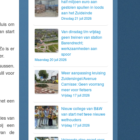
half miljoen euro aan
gestolen spullen in loods
aan het Zuideinde
Dinsdag 21 juli 2026
Huis om
n start
Van dinsdag t/m vrijdag
geen treinen van station
Barendrecht;
o is er
werkzaamheden aan
spoor
er.
Maandag 20 juli 2026
sussen.
lil voor
Weer aanpassing kruising
Zuidersingel/Avenue
Carnisse: Geen voorrang
meer voor fietsers
Vrijdag 17 juli 2026
met een
Nieuw college van B&W
van start met twee nieuwe
ties van
wethouders
ij een
Vrijdag 17 juli 2026
van de
Volgende stap gezet voor