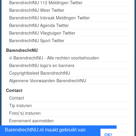
BarendrechtNU 112 Meldingen Twitter
BarendrechtNU Weer Twitter
BarendrechtNU Inbraak Meldingen Twitter
BarendrechtNU Agenda Twitter
BarendrechtNU Vliegtuigen Twitter
BarendrechtNU Sport Twitter
BarendrechtNU
© BarendrechtNU - Alle rechten voorbehouden
BarendrechtNU logo's en banners
Copyrightbeleid BarendrechtNU
Algemene Voorwaarden BarendrechtNU
Contact
Contact
Tip insturen
Foto('s) insturen
Evenement aanmelden
Informatie aanvragen adverteren
BarendrechtNU.nl maakt gebruikt van
OK!