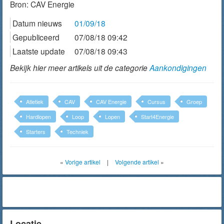
Bron:
CAV Energie
Datum nieuws
01/09/18
Gepubliceerd
07/08/18 09:42
Laatste update
07/08/18 09:43
Bekijk hier meer artikels uit de categorie
Aankondigingen
Atletiek
CAV
CAV Energie
Cursus
Groep
Hardlopen
Loop
Lopen
Start4Energie
Starters
Techniek
«
Vorige artikel
|
Volgende artikel
»
Locatie