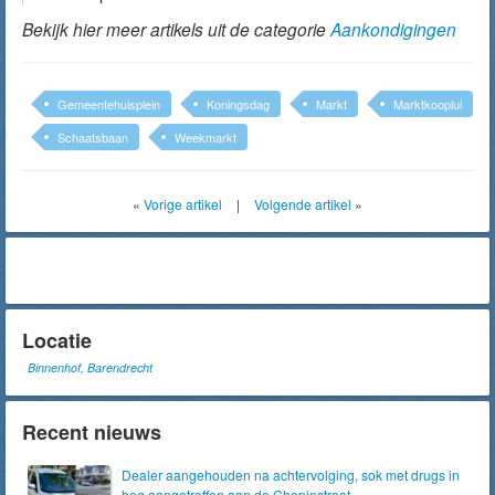
Bekijk hier meer artikels uit de categorie
Aankondigingen
Gemeentehuisplein
Koningsdag
Markt
Marktkooplui
Schaatsbaan
Weekmarkt
«
Vorige artikel
|
Volgende artikel
»
Locatie
Binnenhof, Barendrecht
Recent nieuws
Dealer aangehouden na achtervolging, sok met drugs in
heg aangetroffen aan de Chopinstraat