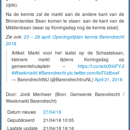
zijde).
Na de kermis zal de markt aan de andere kant van de
Binnenlandse Baan komen te staan: aan de kant van de
Middenbaan (waar op Koningsdag nog de kermis staat).
Zie ook:
23 – 28 april: Openingstijden kermis Barendrecht
2018
Artikel: Markt voor het laatst op de Schaatsbaan,
kleinere markt tijdens Koningsdag op
gemeentehuisplein –
https://t.co/acbXhbFYJl
#Weekmarkt
#Barendrecht
pic.twitter.com/6oTfJdboef
— BarendrechtNU (@BarendrechtnuNL)
April 21, 2018
Door:
Jordi Menheer
(Bron: Gemeente Barendrecht /
Weekmarkt Barendrecht)
Datum nieuws
27/04/18
Gepubliceerd
21/04/18 10:05
Laatste update
21/04/18 16:16