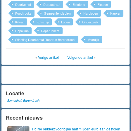
Doorkomst
Dorpsstraat
Estafette
Fietsen
Foodtrucks
Gemeentehuisplein
Hardlopen
Kanker
Kilweg
Kofschip
Lopen
Onderzoek
RopaRun
Roparunners
Stichting Doorkomst Roparun Barendrecht
Voordijk
«
Vorige artikel
|
Volgende artikel
»
Locatie
Binnenhof, Barendrecht
Recent nieuws
Politie ontdekt voor bijna half miljoen euro aan gestolen