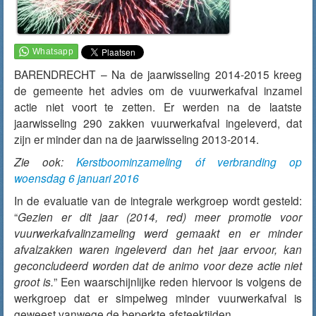
BARENDRECHT – Na de jaarwisseling 2014-2015 kreeg
de gemeente het advies om de vuurwerkafval inzamel
actie niet voort te zetten. Er werden na de laatste
jaarwisseling 290 zakken vuurwerkafval ingeleverd, dat
zijn er minder dan na de jaarwisseling 2013-2014.
Zie ook:
Kerstboominzameling óf verbranding op
woensdag 6 januari 2016
In de evaluatie van de integrale werkgroep wordt gesteld:
“
Gezien er dit jaar (2014, red) meer promotie voor
vuurwerkafvalinzameling werd gemaakt en er minder
afvalzakken waren ingeleverd dan het jaar ervoor, kan
geconcludeerd worden dat de animo voor deze actie niet
groot is.
” Een waarschijnlijke reden hiervoor is volgens de
werkgroep dat er simpelweg minder vuurwerkafval is
geweest vanwege de beperkte afsteektijden.