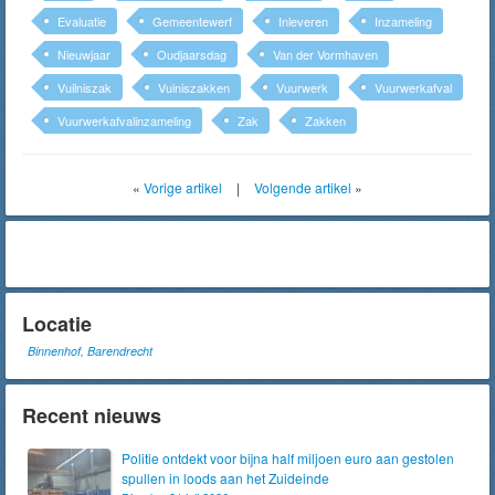
Evaluatie
Gemeentewerf
Inleveren
Inzameling
Nieuwjaar
Oudjaarsdag
Van der Vormhaven
Vuilniszak
Vuiniszakken
Vuurwerk
Vuurwerkafval
Vuurwerkafvalinzameling
Zak
Zakken
«
Vorige artikel
|
Volgende artikel
»
Locatie
Binnenhof, Barendrecht
Recent nieuws
Politie ontdekt voor bijna half miljoen euro aan gestolen
spullen in loods aan het Zuideinde