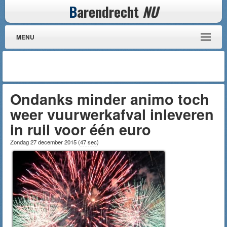
B
arendrecht
NU
MENU
Ondanks minder animo toch
weer vuurwerkafval inleveren
in ruil voor één euro
Zondag 27 december 2015
(
47 sec
)