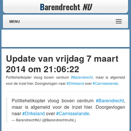
B
arendrecht
NU
MENU
Update van vrijdag 7 maart
2014 om 21:06:22
Politiehelikopter vloog boven centrum
#Barendrecht
, maar is afgemeld
voor de inzet hier. Doorgevlogen naar
#Dirksland
over
#Carnisselande
.
Politiehelikopter vloog boven centrum
#Barendrecht
,
maar is afgemeld voor de inzet hier. Doorgevlogen
naar
#Dirksland
over
#Carnisselande
.
— BarendrechtNU (@BarendrechtnuNL)