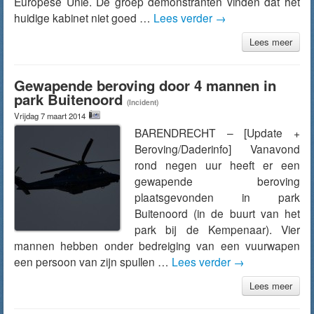
Europese Unie. De groep demonstranten vinden dat het
huidige kabinet niet goed …
Lees verder
→
Lees meer
Gewapende beroving door 4 mannen in
park Buitenoord
(Incident)
Vrijdag 7 maart 2014
BARENDRECHT – [Update +
Beroving/Daderinfo] Vanavond
rond negen uur heeft er een
gewapende beroving
plaatsgevonden in park
Buitenoord (in de buurt van het
park bij de Kempenaar). Vier
mannen hebben onder bedreiging van een vuurwapen
een persoon van zijn spullen …
Lees verder
→
Lees meer