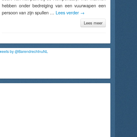
hebben onder bedreiging van een vuurwapen een
persoon van zijn spullen …
Lees verder
→
Lees meer
weets by @BarendrechtnuNL