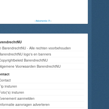
-
Advertentie (?)
-
arendrechtNU
© BarendrechtNU - Alle rechten voorbehouden
BarendrechtNU logo's en banners
Copyrightbeleid BarendrechtNU
Algemene Voorwaarden BarendrechtNU
ontact
Contact
Tip insturen
Foto('s) insturen
Evenement aanmelden
Informatie aanvragen adverteren