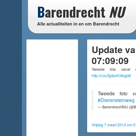
B
arendrecht
NU
Alle actualiteiten in en om Barendrecht
Update va
07:09:09
Tweede foto vana
http://t.co/Zg9pHO6qgW
Tweede foto 
#Dierensteinweg
— BarendrechtNU (@B
Vrijdag 7 maart 2014 om 0