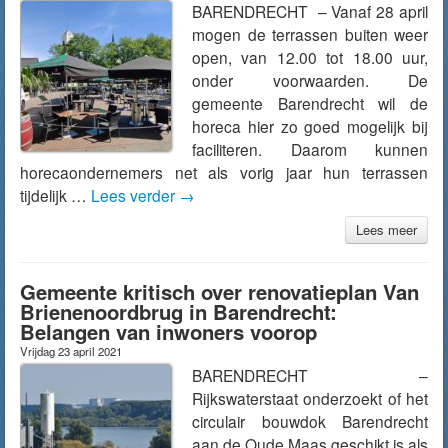
BARENDRECHT – Vanaf 28 april
mogen de terrassen buiten weer
open, van 12.00 tot 18.00 uur,
onder voorwaarden. De
gemeente Barendrecht wil de
horeca hier zo goed mogelijk bij
faciliteren. Daarom kunnen
horecaondernemers net als vorig jaar hun terrassen
tijdelijk …
Lees verder
→
Lees meer
Gemeente kritisch over renovatieplan Van
Brienenoordbrug in Barendrecht:
Belangen van inwoners voorop
Vrijdag 23 april 2021
BARENDRECHT –
Rijkswaterstaat onderzoekt of het
circulair bouwdok Barendrecht
aan de Oude Maas geschikt is als