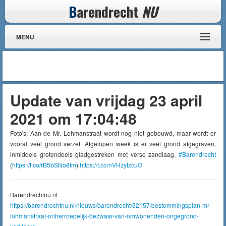
B
arendrecht
NU
MENU
Update van vrijdag 23 april
2021 om 17:04:48
Foto's: Aan de Mr. Lohmanstraat wordt nog niet gebouwd, maar wordt er
vooral veel grond verzet. Afgelopen week is er veel grond afgegraven,
inmiddels grotendeels gladgestreken met verse zandlaag.
#Barendrecht
(
https://t.co/rB5bSNo8fm
)
https://t.co/nVHzyfzcuO
Barendrechtnu.nl
https://barendrechtnu.nl/nieuws/barendrecht/32157/bestemmingsplan-mr-
lohmanstraat-onherroepelijk-bezwaar-van-omwonenden-ongegrond-