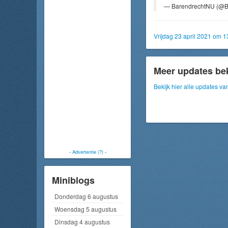
— BarendrechtNU (@B
Vrijdag 23 april 2021 om 1
Meer updates be
Bekijk hier alle updates va
-
Advertentie (?)
-
Miniblogs
Donderdag 6 augustus
Woensdag 5 augustus
Dinsdag 4 augustus