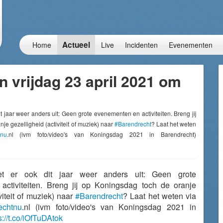
Actueel
Home
Live
Incidenten
Evenementen
 vrijdag 23 april 2021 om
it jaar weer anders uit: Geen grote evenementen en activiteiten. Breng jij
je gezelligheid (activiteit of muziek) naar
#Barendrecht
? Laat het weten
tnu
.nl (ivm foto/video's van Koningsdag 2021 in Barendrecht)
t er ook dit jaar weer anders uit: Geen grote
ctiviteiten. Breng jij op Koningsdag toch de oranje
viteit of muziek) naar
#Barendrecht
? Laat het weten via
echtnu
.nl (ivm foto/video's van Koningsdag 2021 in
s://t.co/iOfTuDAtok