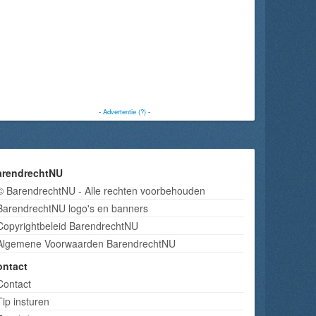
-
Advertentie (?)
-
arendrechtNU
© BarendrechtNU - Alle rechten voorbehouden
BarendrechtNU logo's en banners
Copyrightbeleid BarendrechtNU
Algemene Voorwaarden BarendrechtNU
ontact
Contact
Tip insturen