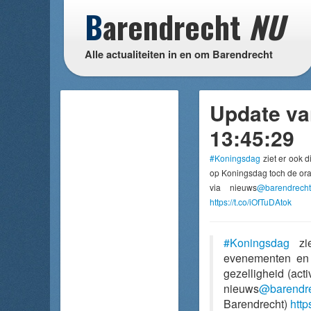
B
arendrecht
NU
Alle actualiteiten in en om Barendrecht
Update van
13:45:29
#Koningsdag
ziet er ook d
op Koningsdag toch de oran
via nieuws
@barendrech
https://t.co/iOfTuDAtok
#Koningsdag
zie
evenementen en a
gezelligheid (acti
nieuws
@barendr
Barendrecht)
http