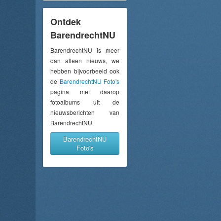
Ontdek
BarendrechtNU
BarendrechtNU is meer
dan alleen nieuws, we
hebben bijvoorbeeld ook
de
BarendrechtNU Foto's
pagina met daarop
fotoalbums uit de
nieuwsberichten van
BarendrechtNU.
BarendrechtNU
Foto's