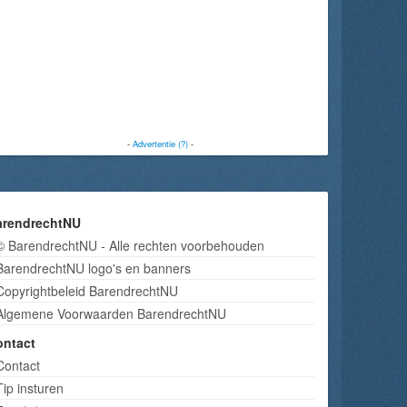
-
Advertentie (?)
-
arendrechtNU
© BarendrechtNU - Alle rechten voorbehouden
BarendrechtNU logo's en banners
Copyrightbeleid BarendrechtNU
Algemene Voorwaarden BarendrechtNU
ontact
Contact
Tip insturen