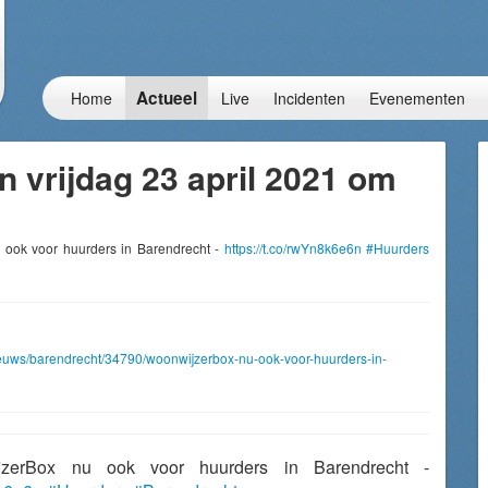
Actueel
Home
Live
Incidenten
Evenementen
 vrijdag 23 april 2021 om
u ook voor huurders in Barendrecht -
https://t.co/rwYn8k6e6n
#Huurders
nieuws/barendrecht/34790/woonwijzerbox-nu-ook-voor-huurders-in-
ijzerBox nu ook voor huurders in Barendrecht -