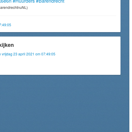
8k6e6n
#Huurders
#Barendrecht
arendrechtnuNL)
7:49:05
kijken
n vrijdag 23 april 2021 om 07:49:05