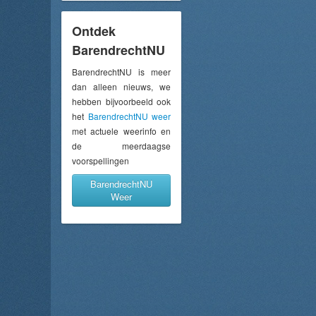
Ontdek
BarendrechtNU
BarendrechtNU is meer
dan alleen nieuws, we
hebben bijvoorbeeld ook
het
BarendrechtNU weer
met actuele weerinfo en
de meerdaagse
voorspellingen
BarendrechtNU
Weer