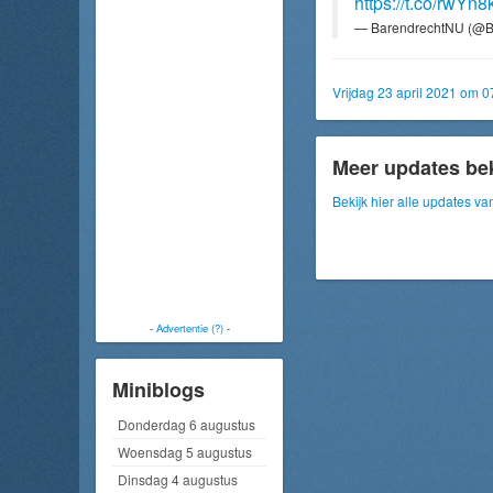
https://t.co/rwYn
— BarendrechtNU (@B
Vrijdag 23 april 2021 om 0
Meer updates be
Bekijk hier alle updates va
-
Advertentie (?)
-
Miniblogs
Donderdag 6 augustus
Woensdag 5 augustus
Dinsdag 4 augustus