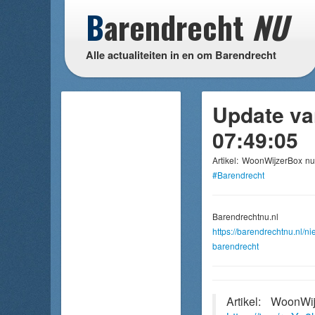
B
arendrecht
NU
Alle actualiteiten in en om Barendrecht
Update van
07:49:05
Artikel: WoonWijzerBox n
#Barendrecht
Barendrechtnu.nl
https://barendrechtnu.nl/
barendrecht
Artikel: WoonW