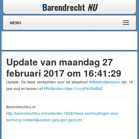
B
arendrecht
NU
MENU
Update van maandag 27
februari 2017 om 16:41:29
Update: De twee verdachten voor de straatroof
#Middeldijkerplein
zijn 16
jaar oud en komen uit
#Rotterdam
https://t.co/yFe0GvBta2
Barendrechtnu.nl
http://barendrechtnu.nl/incidenten/18582/twee-aanhoudingen-voor-
beroving-middeldijkerplein-getuigen-gezocht