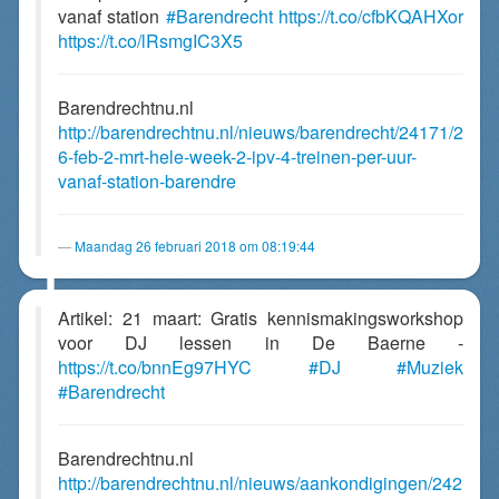
vanaf station
#Barendrecht
https://t.co/cfbKQAHXor
https://t.co/lRsmgIC3X5
Barendrechtnu.nl
http://barendrechtnu.nl/nieuws/barendrecht/24171/2
6-feb-2-mrt-hele-week-2-ipv-4-treinen-per-uur-
vanaf-station-barendre
Maandag 26 februari 2018 om 08:19:44
Artikel: 21 maart: Gratis kennismakingsworkshop
voor DJ lessen in De Baerne -
https://t.co/bnnEg97HYC
#DJ
#Muziek
#Barendrecht
Barendrechtnu.nl
http://barendrechtnu.nl/nieuws/aankondigingen/242