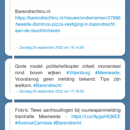
Barendrechtnu.nl
https://barendrechtnu.nl/nieuws/ondernemen/37886
/tweede-dominos-pizza-vestiging-in-barendrecht-
aan-de-reuchlinhaven
Zondag 25 september 2022 om 16:14:55
Grote model politiehelikopter cirkelt momenteel
rond boven wijken
#Vrijenburg
#Meerwede
.
Vooralsnog geen melding bekend. Tips zijn
welkom.
#Barendrecht
Zondag 25 september 2022 om 17:18:35
Foto's: Twee aanhoudingen bij vuurwapenmelding
tramhalte Meerwede -
https://t.co/AygaHIQ6EE
#AvenueCarnisse
#Barendrecht