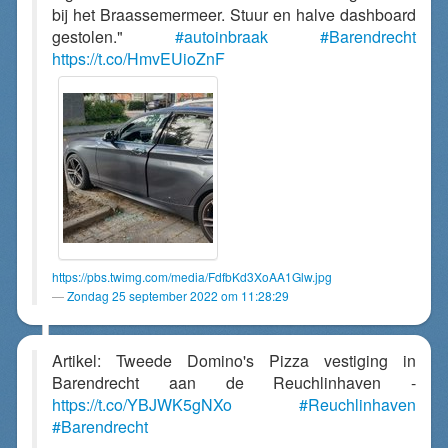
bij het Braassemermeer. Stuur en halve dashboard
gestolen."
#autoinbraak
#Barendrecht
https://t.co/HmvEUioZnF
https://pbs.twimg.com/media/FdfbKd3XoAA1Glw.jpg
Zondag 25 september 2022 om 11:28:29
Artikel: Tweede Domino's Pizza vestiging in
Barendrecht aan de Reuchlinhaven -
https://t.co/YBJWK5gNXo
#Reuchlinhaven
#Barendrecht