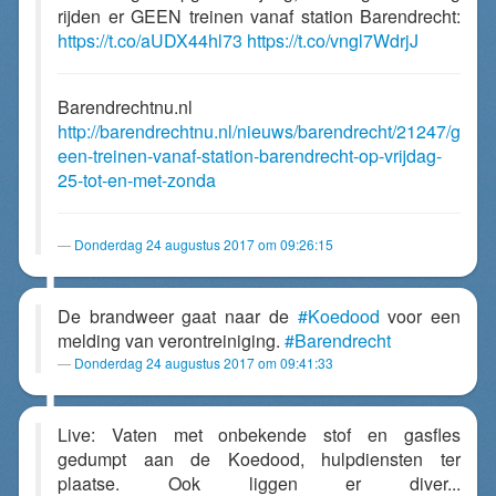
rijden er GEEN treinen vanaf station Barendrecht:
https://t.co/aUDX44hl73
https://t.co/vngl7WdrjJ
Barendrechtnu.nl
http://barendrechtnu.nl/nieuws/barendrecht/21247/g
een-treinen-vanaf-station-barendrecht-op-vrijdag-
25-tot-en-met-zonda
Donderdag 24 augustus 2017 om 09:26:15
De brandweer gaat naar de
#Koedood
voor een
melding van verontreiniging.
#Barendrecht
Donderdag 24 augustus 2017 om 09:41:33
Live: Vaten met onbekende stof en gasfles
gedumpt aan de Koedood, hulpdiensten ter
plaatse. Ook liggen er diver...