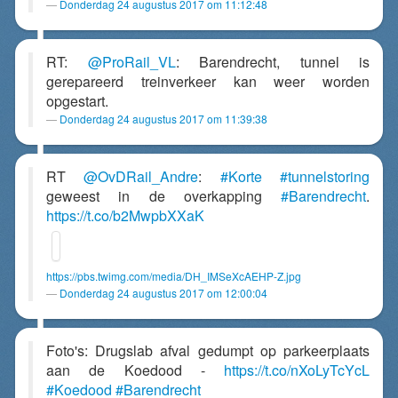
Donderdag 24 augustus 2017 om 11:12:48
RT:
@ProRail_VL
: Barendrecht, tunnel is
gerepareerd treinverkeer kan weer worden
opgestart.
Donderdag 24 augustus 2017 om 11:39:38
RT
@OvDRail_Andre
:
#Korte
#tunnelstoring
geweest in de overkapping
#Barendrecht
.
https://t.co/b2MwpbXXaK
https://pbs.twimg.com/media/DH_IMSeXcAEHP-Z.jpg
Donderdag 24 augustus 2017 om 12:00:04
Foto's: Drugslab afval gedumpt op parkeerplaats
aan de Koedood -
https://t.co/nXoLyTcYcL
#Koedood
#Barendrecht