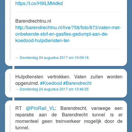
https://t.co/H9lLMt4dkd
Barendrechtnu.nl
http://barendrechtnu.nl/live/758/foto/873/vaten-met-
onbekende-stof-en-gasfles-gedumpt-aan-de-
koedood-hulpdiensten-ter-
Donderdag 24 augustus 2017 om 10:09:16
Hulpdiensten vertrokken. Vaten zullen worden
opgeruimd.
#Koedood
#Barendrecht
Donderdag 24 augustus 2017 om 10:46:35
RT
@ProRail_VL
: Barendrecht, vanwege een
reparatie aan de Barendrecht tunnel is er
momenteel geen treinverkeer mogelijk door de
tunnel.