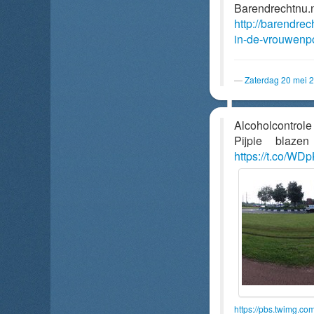
Barendrechtnu.
http://barendre
in-de-vrouwenp
Zaterdag 20 mei 
Alcoholcontrol
Pijpie blaz
https://t.co/W
https://pbs.twimg.c