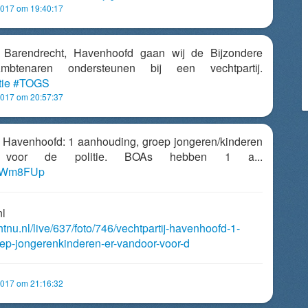
2017 om 19:40:17
Barendrecht, Havenhoofd gaan wij de Bijzondere
mbtenaren ondersteunen bij een vechtpartij.
ie
#TOGS
2017 om 20:57:37
ij Havenhoofd: 1 aanhouding, groep jongeren/kinderen
 voor de politie. BOAs hebben 1 a...
7ZaWm8FUp
nl
htnu.nl/live/637/foto/746/vechtpartij-havenhoofd-1-
ep-jongerenkinderen-er-vandoor-voor-d
2017 om 21:16:32