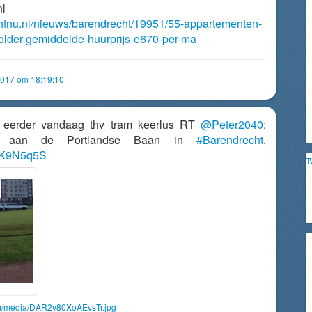
nl
chtnu.nl/nieuws/barendrecht/19951/55-appartementen-
older-gemiddelde-huurprijs-e670-per-ma
2017 om 18:19:10
e eerder vandaag thv tram keerlus RT
@Peter2040
:
en aan de Portlandse Baan in
#Barendrecht
.
DpK9N5q5S
T
om/media/DAR2v80XoAEvsTr.jpg