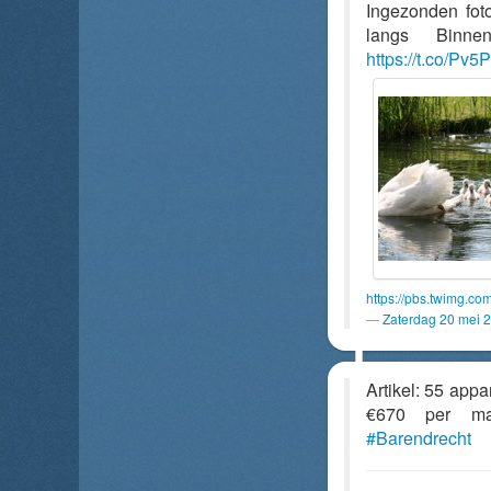
Ingezonden fot
langs Binne
https://t.co/P
https://pbs.twimg.
Zaterdag 20 mei 
Artikel: 55 app
€670 per 
#Barendrecht