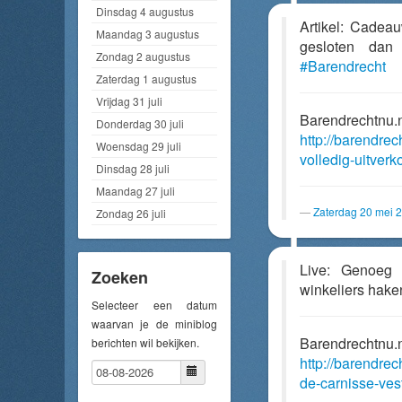
Dinsdag 4 augustus
Artikel: Cadeau
Maandag 3 augustus
gesloten da
Zondag 2 augustus
#Barendrecht
Zaterdag 1 augustus
Vrijdag 31 juli
Barendrechtnu.
Donderdag 30 juli
http://barendre
Woensdag 29 juli
volledig-uitver
Dinsdag 28 juli
Maandag 27 juli
Zaterdag 20 mei 
Zondag 26 juli
Live: Genoeg 
Zoeken
winkeliers hake
Selecteer een datum
waarvan je de miniblog
Barendrechtnu.
berichten wil bekijken.
http://barendrec
de-carnisse-ves