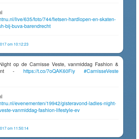
nl
htnu.nl/live/635/foto/744/fietsen-hardlopen-en-skaten-
h-bij-buva-barendrecht
2017 om 10:12:23
 Night op de Carnisse Veste, vanmiddag Fashion &
event -
https://t.co/7oQAK60Fiy
#CarnisseVeste
nl
chtnu.nl/evenementen/19942/gisteravond-ladies-night-
veste-vanmiddag-fashion-lifestyle-ev
2017 om 11:50:14