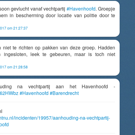
soon gevlucht vanaf vechtpartij
#Havenhoofd
. Groepje
em in bescherming door locatie van politie door te
2017 om 21:27:37
ch niet te richten op pakken van deze groep. Hadden
ingesloten, leek te gebeuren, maar is toch niet
2017 om 21:28:58
ouding na vechtpartij aan het Havenhoofd -
uR662HWbz
#Havenhoofd
#Barendrecht
nl
chtnu.nl/incidenten/19957/aanhouding-na-vechtpartij-
oofd