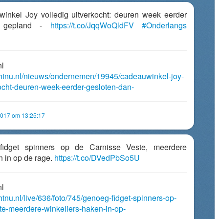
winkel Joy volledig uitverkocht: deuren week eerder
n gepland -
https://t.co/JqqWoQldFV
#Onderlangs
nl
chtnu.nl/nieuws/ondernemen/19945/cadeauwinkel-joy-
kocht-deuren-week-eerder-gesloten-dan-
2017 om 13:25:17
fidget spinners op de Carnisse Veste, meerdere
n in op de rage.
https://t.co/DVedPbSo5U
nl
htnu.nl/live/636/foto/745/genoeg-fidget-spinners-op-
te-meerdere-winkeliers-haken-in-op-