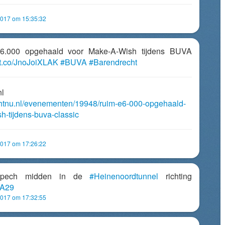
2017 om 15:35:32
€6.000 opgehaald voor Make-A-Wish tijdens BUVA
//t.co/JnoJoiXLAK
#BUVA
#Barendrecht
nl
chtnu.nl/evenementen/19948/ruim-e6-000-opgehaald-
h-tijdens-buva-classic
2017 om 17:26:22
t pech midden in de
#Heinenoordtunnel
richting
A29
2017 om 17:32:55