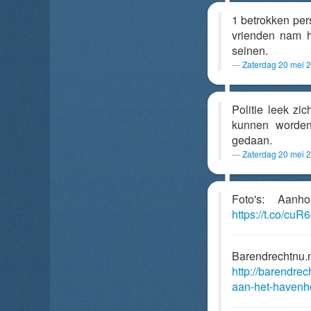
1 betrokken per
vrienden nam h
seinen.
Zaterdag 20 mei 
Politie leek zi
kunnen worden 
gedaan.
Zaterdag 20 mei 
Foto's: Aanh
https://t.co/c
Barendrechtnu.
http://barendre
aan-het-havenh