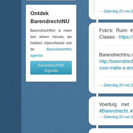
Zaterdag 20 mei 
Ontdek
BarendrechtNU
Foto's: Ruim 
BarendrechtNU is meer
Classic -
https:
dan alleen nieuws, we
hebben bijvoorbeeld ook
de
BarendrechtNU
Barendrechtnu.
agenda
http://barendre
BarendrechtNU
voor-make-a-wis
Agenda
Zaterdag 20 mei 
Voertuig me
#Barendrecht
.
#
Zaterdag 20 mei 