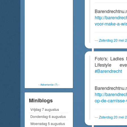
Barendrechtnu.
http://barendrec
voor-make-a-wis
Zaterdag 20 mei 
Foto's: Ladies
Lifestyle 
#Barendrecht
-
Advertentie (?)
-
Barendrechtnu.
http://barendre
Miniblogs
op-de-carnisse-
Vrijdag 7 augustus
Donderdag 6 augustus
Zaterdag 20 mei 
Woensdag 5 augustus