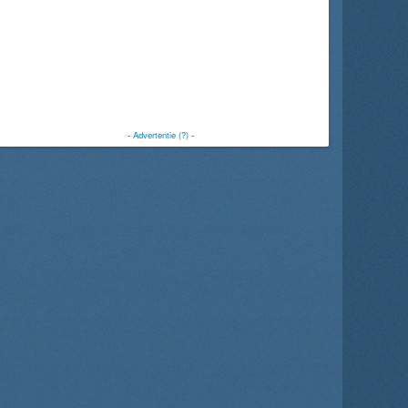
-
Advertentie (?)
-