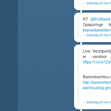
Zaterdag 20 mei 
RT
@Politie24
Opsporings A
#spoedassistent
Zaterdag 20 mei 
Live: Vechtpart
er vandoor
https://t.co/y
Barendrechtnu.
http://barendrec
aanhouding-gro
Zaterdag 20 mei 