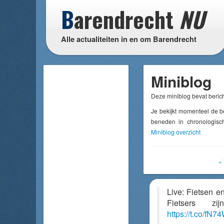
B
arendrecht
NU
Alle actualiteiten in en om Barendrecht
Miniblog
Deze miniblog bevat berich
Je bekijkt momenteel de b
beneden in chronologisch
Miniblog overzicht
« 
Live: Fietsen 
Fietsers zi
https://t.co/fN