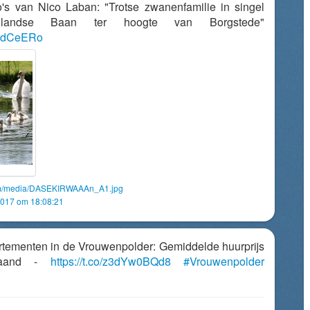
o's van Nico Laban: "Trotse zwanenfamilie in singel
nlandse Baan ter hoogte van Borgstede"
v5PdCeERo
com/media/DASEKIRWAAAn_A1.jpg
2017 om 18:08:21
artementen in de Vrouwenpolder: Gemiddelde huurprijs
maand -
https://t.co/z3dYw0BQd8
#Vrouwenpolder