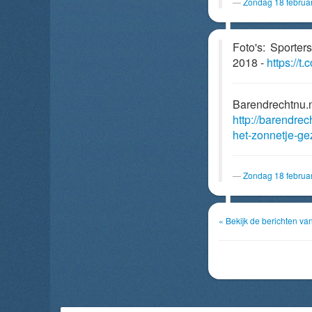
Zondag 18 februa
Foto's: Sporter
2018 -
https://t
Barendrechtnu.
http://barendrec
het-zonnetje-ge
Zondag 18 februa
« Bekijk de berichten va