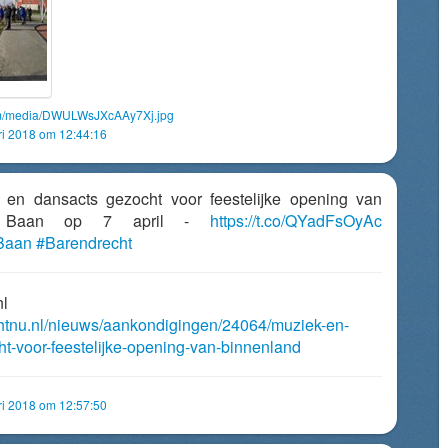
com/media/DWULWsJXcAAy7Xj.jpg
ri 2018 om 12:44:16
k- en dansacts gezocht voor feestelijke opening van
se Baan op 7 april -
https://t.co/QYadFsOyAc
Baan
#Barendrecht
nl
chtnu.nl/nieuws/aankondigingen/24064/muziek-en-
t-voor-feestelijke-opening-van-binnenland
ri 2018 om 12:57:50