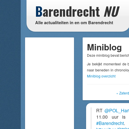
B
arendrecht
NU
Alle actualiteiten in en om Barendrecht
Miniblog
Deze miniblog bevat berich
Je bekijkt momenteel de 
naar beneden in chronolog
Miniblog overzicht
« Zater
RT
@POL_Har
11.00 uur is
#Barendrecht
.