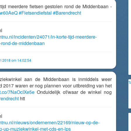
te tijd meerdere fietsen gestolen rond de Middenbaan -
ipw60AeQ
#Fietsendiefstal
#Barendrecht
nl
htnu.nl/incidenten/24071/in-korte-tijd-meerdere-
en-rond-de-middenbaan
ri 2018 om 14:02:54
iekwinkel aan de Middenbaan is inmiddels weer
T
 2017 waren er nog plannen voor uitbreiding van het
//t.co/7NaOcIXe5e
Onduidelijk of/waar de winkel nog
endrecht
htt
nl
chtnu.nl/nieuws/ondernemen/22169/nieuw-op-de-
-up-muziekwinkel-met-cds-en-lps