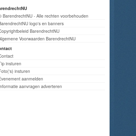
arendrechtNU
© BarendrechtNU - Alle rechten voorbehouden
BarendrechtNU logo's en banners
Copyrightbeleid BarendrechtNU
Algemene Voorwaarden BarendrechtNU
ontact
Contact
Tip insturen
Foto('s) insturen
Evenement aanmelden
Informatie aanvragen adverteren