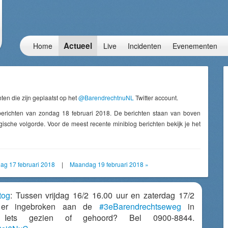
Actueel
Home
Live
Incidenten
Evenementen
ten die zijn geplaatst op het
@BarendrechtnuNL
Twitter account.
berichten van zondag 18 februari 2018. De berichten staan van boven
ische volgorde. Voor de meest recente miniblog berichten bekijk je het
dag 17 februari 2018
|
Maandag 19 februari 2018 »
tog
: Tussen vrijdag 16/2 16.00 uur en zaterdag 17/2
 er ingebroken aan de
#3eBarendrechtseweg
in
 Iets gezien of gehoord? Bel 0900-8844.