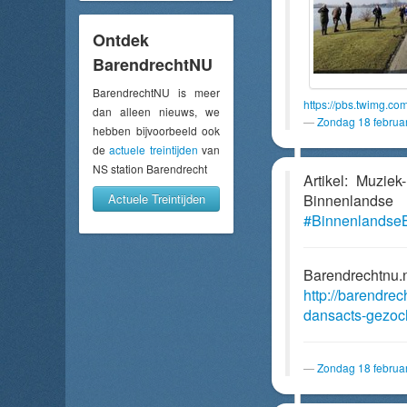
Ontdek
BarendrechtNU
BarendrechtNU is meer
https://pbs.twimg.
dan alleen nieuws, we
Zondag 18 februa
hebben bijvoorbeeld ook
de
actuele treintijden
van
NS station Barendrecht
Artikel: Muzie
Actuele Treintijden
Binnenland
#Binnenlandse
Barendrechtnu.
http://barendre
dansacts-gezoch
Zondag 18 februa