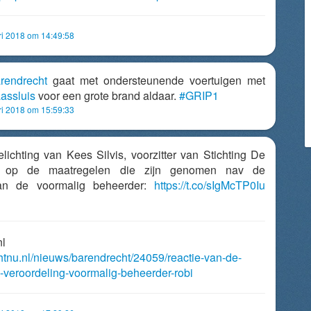
ri 2018 om 14:49:58
rendrecht
gaat met ondersteunende voertuigen met
assluis
voor een grote brand aldaar.
#GRIP1
ri 2018 om 15:59:33
lichting van Kees Silvis, voorzitter van Stichting De
r, op de maatregelen die zijn genomen nav de
van de voormalig beheerder:
https://t.co/sIgMcTP0Iu
nl
chtnu.nl/nieuws/barendrecht/24059/reactie-van-de-
p-veroordeling-voormalig-beheerder-robi