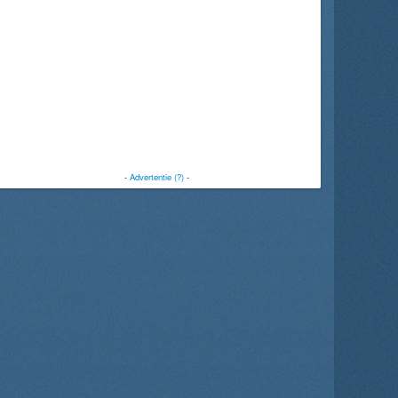
-
Advertentie (?)
-