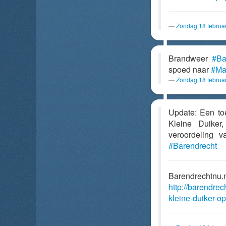
Zondag 18 februa
Brandweer
#Ba
spoed naar
#Ma
Zondag 18 februa
Update: Een toe
Kleine Duike
veroordeling 
#Barendrecht
Barendrechtnu.
http://barendre
kleine-duiker-o