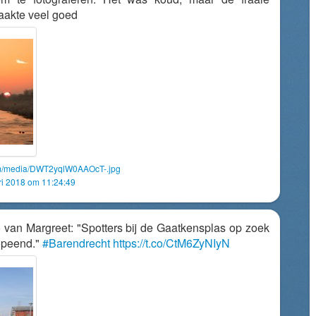
akte veel goed
com/media/DWT2yqlW0AAOcT-.jpg
ri 2018 om 11:24:49
 van Margreet: "Spotters bij de Gaatkensplas op zoek
opeend."
#Barendrecht
https://t.co/CtM6ZyNIyN