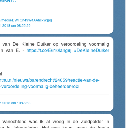
C9si6NxC
com/media/DWTOn49W4AAhcxW.jpg
ri 2018 om 08:22:29
ie van De Kleine Duiker op veroordeling voormalig
in van E. -
https://t.co/E610la4g9j
#DeKleineDuiker
nl
chtnu.nl/nieuws/barendrecht/24059/reactie-van-de-
p-veroordeling-voormalig-beheerder-robi
ri 2018 om 10:46:58
: Vanochtend was ik al vroeg in de Zuidpolder in
 te fotograferen. Het was koud, maar de fraaie