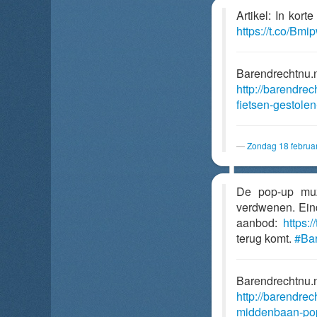
Artikel: In kor
https://t.co/Bm
Barendrechtnu.
http://barendrec
fietsen-gestol
Zondag 18 februa
De pop-up muz
verdwenen. Eind
aanbod:
https:
terug komt.
#Bar
Barendrechtnu.
http://barendre
middenbaan-pop