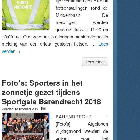
tijd vier fietsen gestolen uit
fietsenstallingen rond de
Middenbaan. De
meldingen werden
gemaakt tussen 11:00 en
13:00 uur. Om twee uur ‘s middag s maakte de politie
melding van een drietal gestolen fietsen. …
Lees
verder
→
Lees meer
Foto’s: Sporters in het
zonnetje gezet tijdens
Sportgala Barendrecht 2018
Zondag 18 februari 2018
BARENDRECHT –
[Foto’s] Afgelopen
vrijdagavond werden de
prijzen voor het