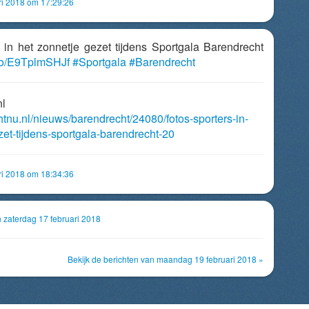
ri 2018 om 17:29:26
s in het zonnetje gezet tijdens Sportgala Barendrecht
.co/E9TplmSHJf
#Sportgala
#Barendrecht
nl
htnu.nl/nieuws/barendrecht/24080/fotos-sporters-in-
zet-tijdens-sportgala-barendrecht-20
ri 2018 om 18:34:36
n zaterdag 17 februari 2018
Bekijk de berichten van maandag 19 februari 2018 »