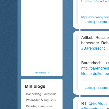
https://t.co/Q7
https://pbs.twimg.
Zondag 18 februa
Artikel: React
beheerder Rob
#Barendrecht
Barendrechtnu.
http://barendre
kleine-duiker-o
-
Advertentie (?)
-
Miniblogs
Zondag 18 februa
Donderdag 6 augustus
Woensdag 5 augustus
RT
@EdAldus
Dinsdag 4 augustus
#Barendrecht
om