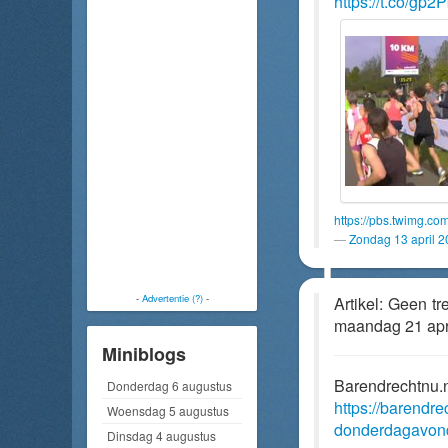
https://t.co/gp
https://pbs.twimg.
Zondag 13 april 
-
Advertentie (?)
-
Artikel: Geen t
maandag 21 apr
Miniblogs
Barendrechtnu.
Donderdag 6 augustus
https://barendr
Woensdag 5 augustus
donderdagavond
Dinsdag 4 augustus