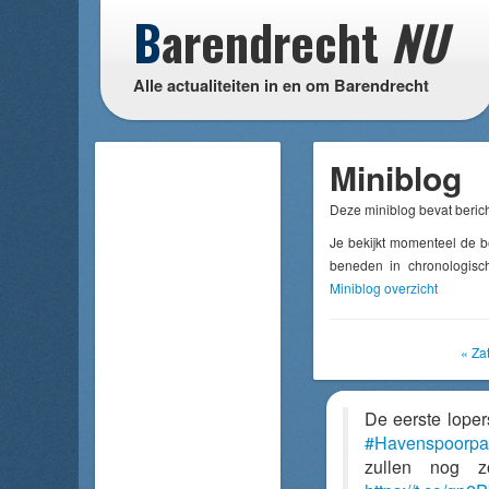
B
arendrecht
NU
Alle actualiteiten in en om Barendrecht
Miniblog
Deze miniblog bevat berich
Je bekijkt momenteel de b
beneden in chronologisch
Miniblog overzicht
« Za
De eerste lope
#Havenspoorp
zullen nog z