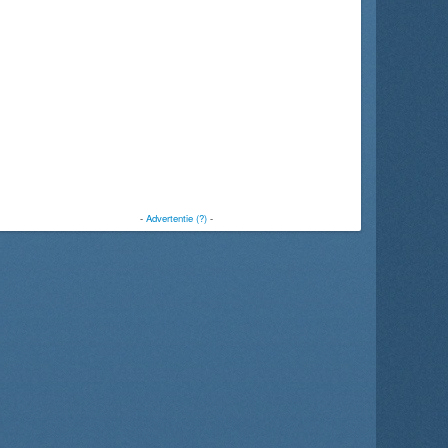
-
Advertentie (?)
-