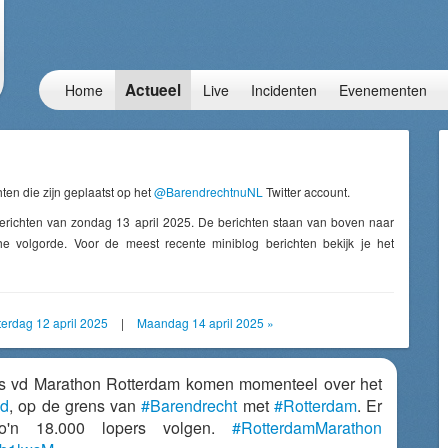
Actueel
Home
Live
Incidenten
Evenementen
ten die zijn geplaatst op het
@BarendrechtnuNL
Twitter account.
erichten van zondag 13 april 2025. De berichten staan van boven naar
e volgorde. Voor de meest recente miniblog berichten bekijk je het
terdag 12 april 2025
|
Maandag 14 april 2025 »
rs vd Marathon Rotterdam komen momenteel over het
ad
, op de grens van
#Barendrecht
met
#Rotterdam
. Er
o'n 18.000 lopers volgen.
#RotterdamMarathon