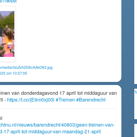
2Pb1lwsM
com/media/GoZvh2DXcAAkOX3.jpg
2025 om 10:37:05
reinen van donderdagavond 17 april tot middaguur van
T
il -
https://t.co/jE6m0xj00i
#Treinen
#Barendrecht
nl
echtnu.nl/nieuws/barendrecht/40803/geen-treinen-van-
-17-april-tot-middaguur-van-maandag-21-april