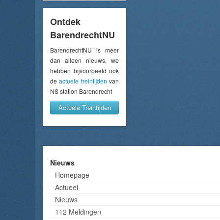
Ontdek
BarendrechtNU
BarendrechtNU is meer
dan alleen nieuws, we
hebben bijvoorbeeld ook
de
actuele treintijden
van
NS station Barendrecht
Actuele Treintijden
Nieuws
Homepage
Actueel
Nieuws
112 Meldingen