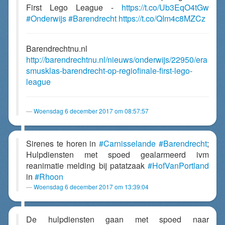
First Lego League -
https://t.co/Ub3EqO4tGw
#Onderwijs
#Barendrecht
https://t.co/QIm4c8MZCz
Barendrechtnu.nl
http://barendrechtnu.nl/nieuws/onderwijs/22950/era
smusklas-barendrecht-op-regiofinale-first-lego-
league
Woensdag 6 december 2017 om 08:57:57
Sirenes te horen in
#Carnisselande
#Barendrecht
;
Hulpdiensten met spoed gealarmeerd ivm
reanimatie melding bij patatzaak
#HofVanPortland
in
#Rhoon
Woensdag 6 december 2017 om 13:39:04
De hulpdiensten gaan met spoed naar