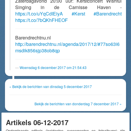
Zaterdagavond 20:00 uur: Kerstconcert Wishful
Singing in de Carnisse Haven -
https://t.co/uYqCdIEiyA
#Kerst
#Barendrecht
https://t.co/7bQKhFHEOF
Barendrechtnu.nl
http://barendrechtnu.nl/agenda/2017/12/#77so63i6
msdik856sjp38ob8qp
Woensdag 6 december 2017 om 21:54:43
« Bekijk de berichten van dinsdag 5 december 2017
Bekijk de berichten van donderdag 7 december 2017 »
Artikels 06-12-2017
Onderstaande artikels (incidenten, evenementen en fotoalbums) zijn