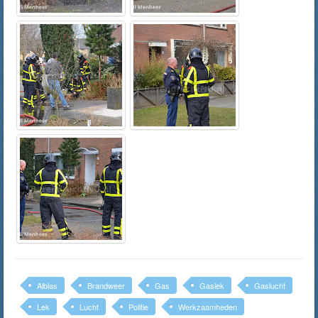
Alblas
Brandweer
Gas
Gaslek
Gaslucht
Lek
Lucht
Politie
Werkzaamheden