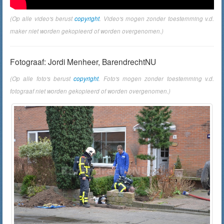
(Op alle video's berust
copyright
. Video's mogen zonder toestemming v.d.
maker niet worden gekopieerd of worden overgenomen.)
Fotograaf: Jordi Menheer, BarendrechtNU
(Op alle foto's berust
copyright
. Foto's mogen zonder toestemming v.d.
fotograaf niet worden gekopieerd of worden overgenomen.)