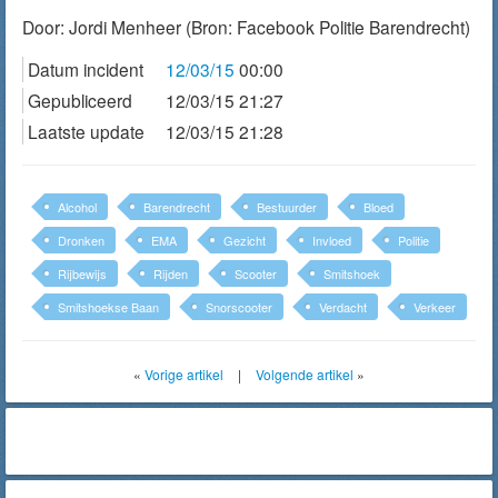
Door:
Jordi Menheer
(Bron: Facebook Politie Barendrecht)
Datum incident
12/03/15
00:00
Gepubliceerd
12/03/15 21:27
Laatste update
12/03/15 21:28
Alcohol
Barendrecht
Bestuurder
Bloed
Dronken
EMA
Gezicht
Invloed
Politie
Rijbewijs
Rijden
Scooter
Smitshoek
Smitshoekse Baan
Snorscooter
Verdacht
Verkeer
«
Vorige artikel
|
Volgende artikel
»