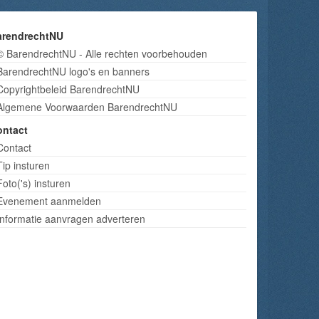
arendrechtNU
© BarendrechtNU - Alle rechten voorbehouden
BarendrechtNU logo's en banners
Copyrightbeleid BarendrechtNU
Algemene Voorwaarden BarendrechtNU
ontact
Contact
Tip insturen
Foto('s) insturen
Evenement aanmelden
Informatie aanvragen adverteren