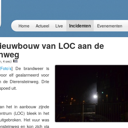
Incidenten
Home
Actueel
Live
Evenementen
nieuwbouw van LOC aan de
inweg
n, 4 sec
)
[
Foto’s
] De brandweer is
oor elf gealarmeerd voor
 de Dierensteinweg. Drie
spoed uit.
an het in aanbouw zijnde
entrum (LOC) bleek in het
uitgebroken. Het vuur was
ensteinweg en kon zich via