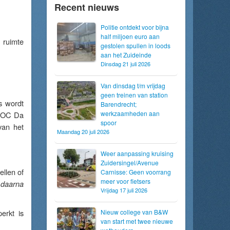
Recent nieuws
Politie ontdekt voor bijna
half miljoen euro aan
 ruimte
gestolen spullen in loods
aan het Zuideinde
Dinsdag 21 juli 2026
Van dinsdag t/m vrijdag
geen treinen van station
s wordt
Barendrecht;
werkzaamheden aan
 ROC Da
spoor
van het
Maandag 20 juli 2026
Weer aanpassing kruising
Zuidersingel/Avenue
llen of
Carnisse: Geen voorrang
meer voor fietsers
 daarna
Vrijdag 17 juli 2026
erkt is
Nieuw college van B&W
van start met twee nieuwe