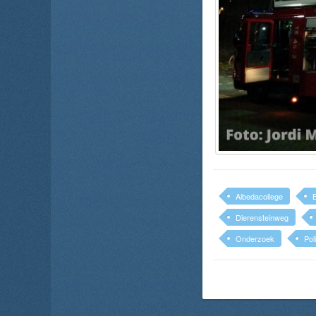
Albedacollege
Dierensteinweg
Onderzoek
Poli