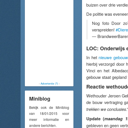
buizen over drie verd
De politie was eveneen
Nog foto Door zo’
verspreiden!
#Dier
— BrandweerBare
LOC: Onderwijs 
In het
nieuwe gebouw
hierbij verzorgd doo
Vinci en het Albedac
gebouw staat gepland v
-
Advertentie (?)
-
Reactie wethoud
Wethouder Jeroen Gebb
Miniblog
de bouw vertraging ga
Bekijk ook de Miniblog
.
trekken we conclusies
van 18/01/2015 voor
Update (
maandag 1
meer informatie en
gebleven en geen vert
andere berichten.