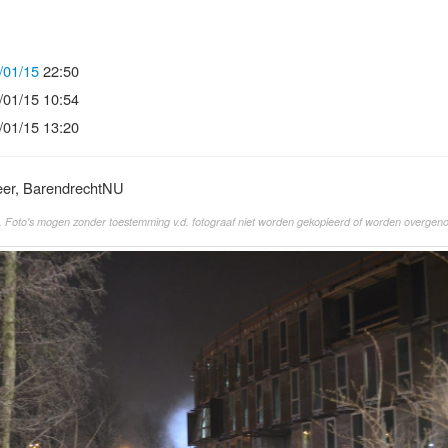
/01/15
22:50
/01/15 10:54
/01/15 13:20
eer, BarendrechtNU
. Foto's mogen zonder toestemming v.d. fotograaf niet worden gekopieerd of worden overgen