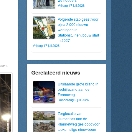
wethouders
Vrijdag 17 juli 2026
Volgende stap gezet voor
bijna 2.000 nieuwe
woningen in
Stationstuinen, bouw start
in 2027
Vrijdag 17 juli 2026
omen.)
Gerelateerd nieuws
Uitslaande grote brand in
bedrijfspand aan de
Fennaweg
Donderdag 2 juli 2026
Zorglocatie van
Humanitas aan de
Klarinetweg gesloopt voor
toekomstige nieuwbouw