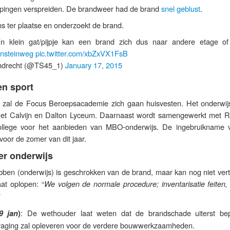
iepingen verspreiden. De brandweer had de brand
snel geblust
.
s ter plaatse en onderzoekt de brand.
n klein gat/pijpje kan een brand zich dus naar andere etage of
ensteinweg
pic.twitter.com/xbZxVX1FsB
ndrecht (@TS45_1)
January 17, 2015
en sport
zal de Focus Beroepsacademie zich gaan huisvesten. Het onderwij
r het Calvijn en Dalton Lyceum. Daarnaast wordt samengewerkt met
ollege voor het aanbieden van MBO-onderwijs. De ingebruikname 
oor de zomer van dit jaar.
er onderwijs
en (onderwijs) is geschrokken van de brand, maar kan nog niet verte
at oplopen: “
We volgen de normale procedure; inventarisatie feiten,
”
: De wethouder laat weten dat de brandschade uiterst bep
9 jan
)
raging zal opleveren voor de verdere bouwwerkzaamheden.