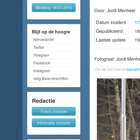
Miniblog 18/01/2015
Door:
Jordi Menheer
Datum incident
17
Gepubliceerd
18
Blijf op de hoogte
Laatste update
19
Nieuwsbrief
Twitter
Telegram
Fotograaf: Jordi Menh
Facebook
(Op alle foto's berust
copyright
Instagram
Volg BarendrechtNU
Redactie
Foto's insturen
Informatie insturen