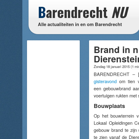
B
arendrecht
NU
Alle actualiteiten in en om Barendrecht
Brand in 
Dierenste
Zondag 18 januari 2015
(
1 mi
BARENDRECHT – 
gisteravond
om tien v
een gebouwbrand aan
voertuigen rukten met 
Bouwplaats
Op het bouwterrein v
Lokaal Opleidingen C
gebouw brand te zijn 
te zien vanaf de Dier