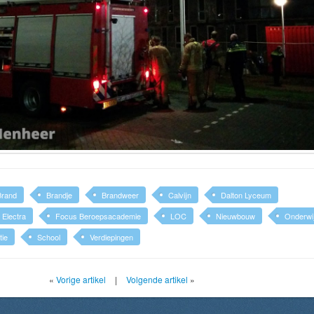
Brand
Brandje
Brandweer
Calvijn
Dalton Lyceum
Electra
Focus Beroepsacademie
LOC
Nieuwbouw
Onderwi
tie
School
Verdiepingen
«
Vorige artikel
|
Volgende artikel
»