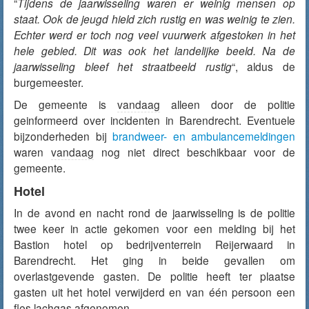
“
Tijdens de jaarwisseling waren er weinig mensen op
staat. Ook de jeugd hield zich rustig en
was weinig te zien.
Echter werd er toch nog veel vuurwerk afgestoken in het
hele gebied. Dit was ook het landelijke beeld. Na de
jaarwisseling bleef het straatbeeld rustig
“, aldus de
burgemeester.
De gemeente is
vandaag
alleen door de politie
geinformeerd over incidenten in Barendrecht. Eventuele
bijzonderheden bij
brandweer- en ambulancemeldingen
waren
vandaag
nog niet direct beschikbaar voor de
gemeente.
Hotel
In de avond en nacht rond de jaarwisseling is de politie
twee keer in actie gekomen voor een melding bij het
Bastion hotel op bedrijventerrein Reijerwaard in
Barendrecht. Het ging in beide gevallen om
overlastgevende gasten. De politie heeft ter plaatse
gasten uit het hotel verwijderd en van één persoon een
fles lachgas afgenomen.