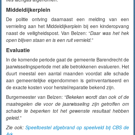
Middeldijkerplein
De politie ontving daarnaast een melding van een
vernieling aan het Middeldijkerplein bij een kinderopvang
naast de veiligheidspost. Van Belzen: “
Daar was het hek
open blijven
staan en is een ruit vernield.
”
Evaluatie
In de komende periode gaat de gemeente Barendrecht de
jaarwisselingsperiode met alle betrokkenen evalueren. Het
duurt meestal een aantal maanden voordat alle schade
aan gemeentelijke eigendommen is geïnventariseerd en
de exacte kosten voor herstel/reparatie bekend zijn.
Burgemeester van Belzen: “
Bekeken wordt dan ook of de
maatregelen die voor de jaarwisseling zijn getroffen om
schade te beperken tot het gewenste resultaat hebben
geleid.
”
Zie ook:
Speeltoestel afgebrand op speelveld bij CBS de
Ark