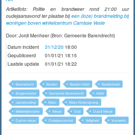
Artikelfoto: Politie en brandweer rond 21:00 uur
oudejaarsavond ter plaatse bij
een (loze) brandmelding bij
woningen boven winkelcentrum Carnisse Veste
Door:
Jordi Menheer
(Bron: Gemeente Barendrecht)
Datum incident
31/12/20
18:00
Gepubliceerd
01/01/21 18:15
Laatste update
01/01/21 18:22
Barendrecht
Bastion
Bastion Hotel
Bastionhotel
Burgemeester
Gemeente Barendrecht
Hotel
Jaarwisseling
Kibeo
Kibeo Kinderopvang
Middeldijkerplein
Nieuw
Oud
Oud & Nieuw
Oud en nieuw
Oudejaarsavond
Veiligheid
Vuurwerk