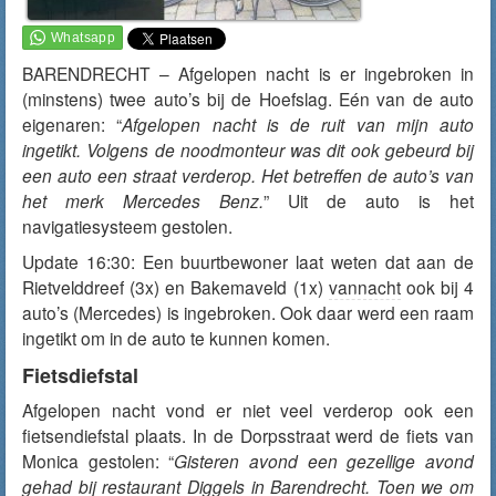
BARENDRECHT – Afgelopen nacht is er ingebroken in
(minstens) twee auto’s bij de Hoefslag. Eén van de auto
eigenaren: “
Afgelopen nacht is de
ruit van mijn auto
ingetikt. Volgens de noodmonteur was dit ook gebeurd bij
een auto een straat verderop. Het betreffen de auto’s van
het merk Mercedes Benz.
” Uit de auto is het
navigatiesysteem gestolen.
Update 16:30: Een buurtbewoner laat weten dat aan de
Rietvelddreef (3x) en Bakemaveld (1x)
vannacht
ook bij 4
auto’s (Mercedes) is ingebroken. Ook daar werd een raam
ingetikt om in de auto te kunnen komen.
Fietsdiefstal
Afgelopen nacht vond er niet veel verderop ook een
fietsendiefstal plaats. In de Dorpsstraat werd de fiets van
Monica gestolen: “
Gisteren avond een gezellige avond
gehad bij restaurant Diggels in Barendrecht. Toen we om