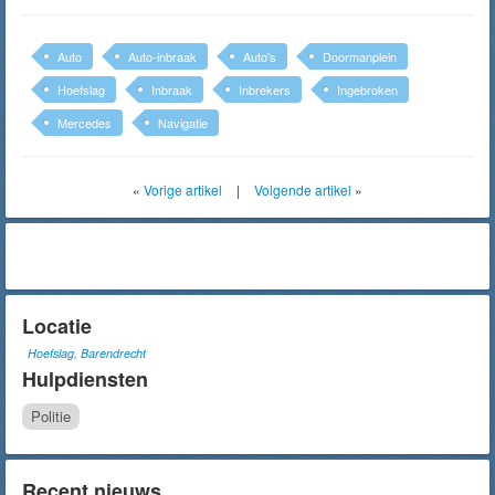
Auto
Auto-inbraak
Auto's
Doormanplein
Hoefslag
Inbraak
Inbrekers
Ingebroken
Mercedes
Navigatie
«
Vorige artikel
|
Volgende artikel
»
Locatie
Hoefslag, Barendrecht
Hulpdiensten
Politie
Recent nieuws