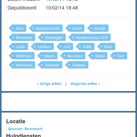
Gepubliceerd
10/02/14 18:48
Afval
Bedrijventerrein
Brand
Brandje
Brandweer
Dwarsligger
Handelscentrum ZHZ
Loods
Loodsen
Oud
Politie
Rook
Rotterdam
Slopen
Spoorlaan
Stapel
Vuur
Weststraat
Zuideinde
Zuidplein
«
Vorige artikel
|
Volgende artikel
»
Locatie
Spoorlaan, Barendrecht
Hulpdiensten