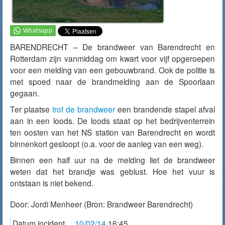
BARENDRECHT – De brandweer van Barendrecht en
Rotterdam zijn
vanmiddag
om kwart voor vijf opgeroepen
voor een melding van een gebouwbrand. Ook de politie is
met spoed naar de brandmelding aan de Spoorlaan
gegaan.
Ter plaatse
trof de brandweer
een brandende stapel afval
aan in een loods. De loods staat op het bedrijventerrein
ten oosten van het NS station van Barendrecht en wordt
binnenkort gesloopt (o.a. voor de aanleg van een weg).
Binnen een half uur na de melding liet de brandweer
weten dat het brandje was geblust. Hoe het vuur is
ontstaan is niet bekend.
Door:
Jordi Menheer
(Bron: Brandweer Barendrecht)
Datum incident
10/02/14
16:45