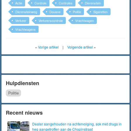
Actie
Controle
Controles
Dierenstein
Dierensteinweg
Douane
Politie
Sigaretten
Verkeer
Verkeerscontrole
Vrachtwagen
Vrachtwagens
«
Vorige artikel
|
Volgende artikel
»
Hulpdiensten
Politie
Recent nieuws
Dealer aangehouden na achtervolging, sok met drugs in
heg aangetroffen aan de Chopinstraat