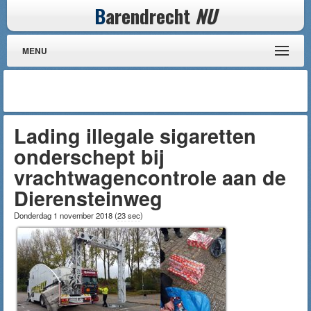
B
arendrecht
NU
MENU
Lading illegale sigaretten
onderschept bij
vrachtwagencontrole aan de
Dierensteinweg
Donderdag 1 november 2018
(
23 sec
)