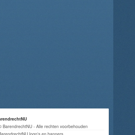
arendrechtNU
© BarendrechtNU - Alle rechten voorbehouden
BarendrechtNU logo's en banners