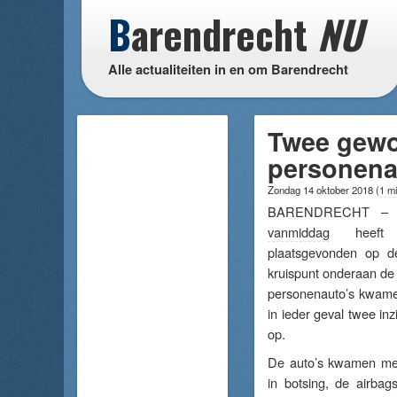
B
arendrecht
NU
Alle actualiteiten in en om Barendrecht
Twee gewo
personena
Zondag 14 oktober 2018
(
1 mi
BARENDRECHT – 
vanmiddag
heef
plaatsgevonden op d
kruispunt onderaan de 
personenauto’s kwamen
in ieder geval twee inzi
op.
De auto’s kwamen met
in botsing, de airbag