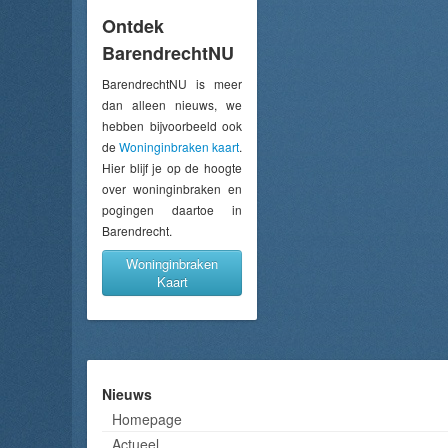
Ontdek
BarendrechtNU
BarendrechtNU is meer
dan alleen nieuws, we
hebben bijvoorbeeld ook
de
Woninginbraken kaart
.
Hier blijf je op de hoogte
over woninginbraken en
pogingen daartoe in
Barendrecht.
Woninginbraken
Kaart
Nieuws
Homepage
Actueel