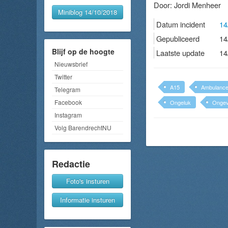
Door:
Jordi Menheer
Miniblog 14/10/2018
Datum incident
14
Gepubliceerd
14
Blijf op de hoogte
Laatste update
14
Nieuwsbrief
Twitter
A15
Ambulanc
Telegram
Facebook
Ongeluk
Ongev
Instagram
Volg BarendrechtNU
Redactie
Foto's insturen
Informatie insturen