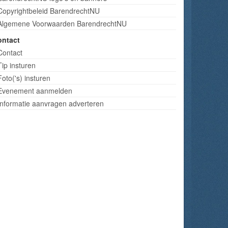
Copyrightbeleid BarendrechtNU
Algemene Voorwaarden BarendrechtNU
ontact
Contact
Tip insturen
Foto('s) insturen
Evenement aanmelden
Informatie aanvragen adverteren