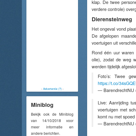
klap. De twee persone
verdere controle) over
Dierensteinweg
Het ongeval vond plaat
De afgelopen maanden
voertuigen uit verschil
Rond één uur waren b
olie), zodat de weg w
werden tijdelijk afgesl
Foto’s: Twee gew
https://t.co/34sG
-
Advertentie (?)
-
— BarendrechtNU 
Live: Aanrijding t
Miniblog
voertuigen met sch
Bekijk ook de Miniblog
komt nu met spoed
van 14/10/2018 voor
— BarendrechtNU 
meer informatie en
andere berichten.