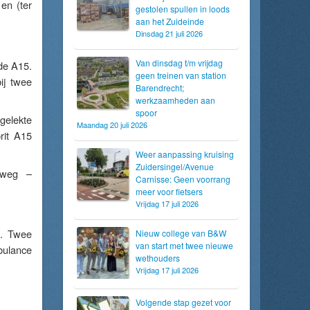
en (ter
gestolen spullen in loods
aan het Zuideinde
Dinsdag 21 juli 2026
Van dinsdag t/m vrijdag
 de A15.
geen treinen van station
ij twee
Barendrecht;
werkzaamheden aan
spoor
gelekte
Maandag 20 juli 2026
rit A15
Weer aanpassing kruising
Zuidersingel/Avenue
inweg –
Carnisse: Geen voorrang
meer voor fietsers
Vrijdag 17 juli 2026
g. Twee
Nieuw college van B&W
van start met twee nieuwe
bulance
wethouders
Vrijdag 17 juli 2026
Volgende stap gezet voor