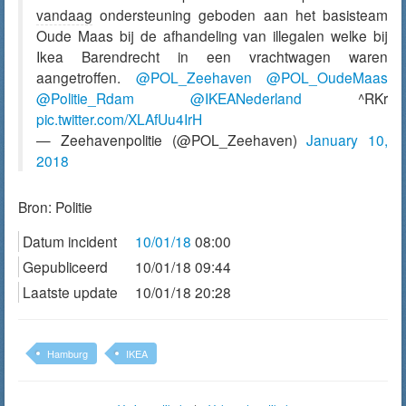
vandaag
ondersteuning geboden aan het basisteam
Oude Maas bij de afhandeling van illegalen welke bij
Ikea Barendrecht in een vrachtwagen waren
aangetroffen.
@POL_Zeehaven
@POL_OudeMaas
@Politie_Rdam
@IKEANederland
^RKr
pic.twitter.com/XLAfUu4IrH
— Zeehavenpolitie (@POL_Zeehaven)
January 10,
2018
Bron:
Politie
Datum incident
10/01/18
08:00
Gepubliceerd
10/01/18 09:44
Laatste update
10/01/18 20:28
Hamburg
IKEA