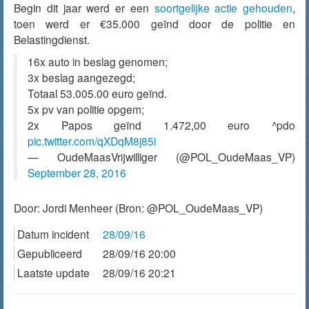
Begin dit jaar werd er een
soortgelijke actie gehouden
,
toen werd er €35.000 geïnd door de politie en
Belastingdienst.
16x auto in beslag genomen;
3x beslag aangezegd;
Totaal 53.005.00 euro geïnd.
5x pv van politie opgem;
2x Papos geïnd 1.472,00 euro ^pdo
pic.twitter.com/qXDqM8j85i
— OudeMaasVrijwilliger (@POL_OudeMaas_VP)
September 28, 2016
Door:
Jordi Menheer
(Bron: @POL_OudeMaas_VP)
Datum incident
28/09/16
Gepubliceerd
28/09/16 20:00
Laatste update
28/09/16 20:21