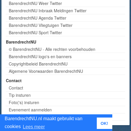
BarendrechtNU Weer Twitter
BarendrechtNU Inbraak Meldingen Twitter
BarendrechtNU Agenda Twitter
BarendrechtNU Vliegtuigen Twitter
BarendrechtNU Sport Twitter
BarendrechtNU
© BarendrechtNU - Alle rechten voorbehouden
BarendrechtNU logo's en banners
Copyrightbeleid BarendrechtNU
Algemene Voorwaarden BarendrechtNU
Contact
Contact
Tip insturen
Foto('s) insturen
Evenement aanmelden
Informatie aanvragen adverteren
BarendrechtNU.nl maakt gebruikt van
OK!
cookies
Lees meer