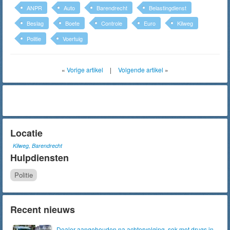
ANPR
Auto
Barendrecht
Belastingdienst
Beslag
Boete
Controle
Euro
Kilweg
Politie
Voertuig
«
Vorige artikel
|
Volgende artikel
»
Locatie
Kilweg, Barendrecht
Hulpdiensten
Politie
Recent nieuws
Dealer aangehouden na achtervolging, sok met drugs in