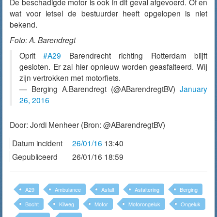
De beschadigde motor is ook in dit geval afgevoerd. Of en
wat voor letsel de bestuurder heeft opgelopen is niet
bekend.
Foto: A. Barendregt
Oprit
#A29
Barendrecht richting Rotterdam blijft
gesloten. Er zal hier opnieuw worden geasfalteerd. Wij
zijn vertrokken met motorfiets.
— Berging A.Barendregt (@ABarendregtBV)
January
26, 2016
Door:
Jordi Menheer
(Bron: @ABarendregtBV)
Datum incident
26/01/16
13:40
Gepubliceerd
26/01/16 18:59
A29
Ambulance
Asfalt
Asfaltering
Berging
Bocht
Kilweg
Motor
Motorongeluk
Ongeluk