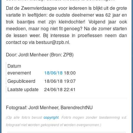
Dat de Zwemvierdaagse voor iedereen is blijkt uit de grote
variatie in leeftijden: de oudste deelnemer was 62 jaar en
trok baantjes met zijn kleindochter! Volgend jaar ook
meedoen, maar nog niet fit genoeg? Na de zomer starten
de lessen weer. Bij interesse in proeflessen neem dan
contact op via bestuur@zpb.nl.
Door:
Jordi Menheer
(Bron: ZPB)
Datum
evenement
18/06/18
18:00
Gepubliceerd
18/06/18 19:07
Laatste update
24/06/18 22:41
Fotograaf: Jordi Menheer, BarendrechtNU
(Op alle foto's berust
copyright
. Foto's mogen zonder toestemming v.d.
fotograaf niet worden gekopieerd of worden overgenomen.)