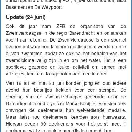
aantal sponsoren: Bakkerij POT, Vijfwinkel schoenen, Blue
Basement en De Weypoort.
Update (24 juni)
Ook dit jaar nam ZPB de organisatie van de
Zwemvierdaagse in de regio Barendrecht en omstreken
voor haar rekening. De Zwemvierdaagse is een sportief
evenement waarmee kinderen gestimuleerd worden om te
blijven zwemmen, zodat ze ook na het behalen van het
zwemdiploma veilig zijn in en om het water. Het is een
sportieve, gezonde en leuke activiteit om samen met
vriendjes, familie of klasgenoten aan mee te doen.
Van 18 tot en met 23 juni konden jong èn oud iedere
avond hun baantjes trekken voor een stempel. De
opening van de Zwemvierdaagse gebeurde door de
Barendrechtse oud-olympiër Marco Booij. Bij vier stempels
ontvingen de deelnemers hun welverdiende medaille.
Maar liefst 180 deelnemers keerden trots huiswaarts.
Hiervan deden 90 deelnemers voor het eerst mee, 1
deelnemer wist zijn achtste medaille te bemachtigen.