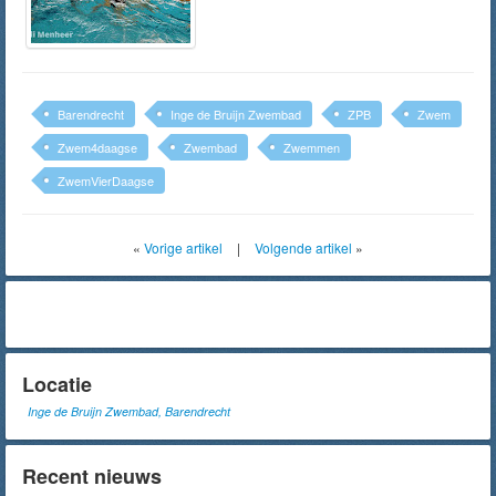
Barendrecht
Inge de Bruijn Zwembad
ZPB
Zwem
Zwem4daagse
Zwembad
Zwemmen
ZwemVierDaagse
«
Vorige artikel
|
Volgende artikel
»
Locatie
Inge de Bruijn Zwembad, Barendrecht
Recent nieuws