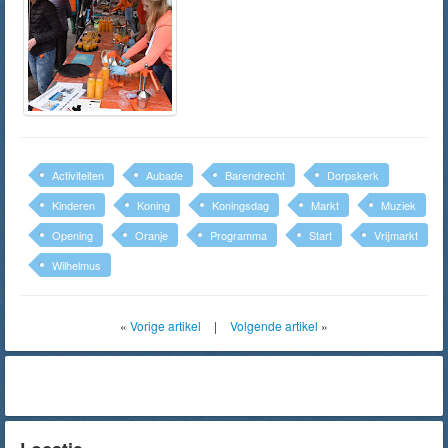
Activiteiten
Aubade
Barendrecht
Dorpskerk
Kinderen
Koning
Koningsdag
Markt
Muziek
Opening
Oranje
Programma
Start
Vrijmarkt
Wilhelmus
«
Vorige artikel
|
Volgende artikel
»