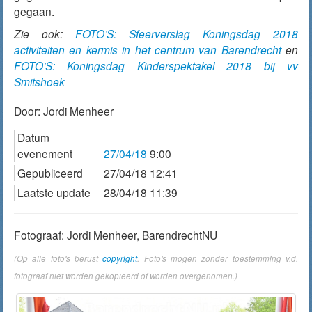
gegaan.
Zie ook:
FOTO’S: Sfeerverslag Koningsdag 2018
activiteiten en kermis in het centrum van Barendrecht
en
FOTO’S: Koningsdag Kinderspektakel 2018 bij vv
Smitshoek
Door:
Jordi Menheer
Datum
evenement
27/04/18
9:00
Gepubliceerd
27/04/18 12:41
Laatste update
28/04/18 11:39
Fotograaf: Jordi Menheer, BarendrechtNU
(Op alle foto's berust
copyright
. Foto's mogen zonder toestemming v.d.
fotograaf niet worden gekopieerd of worden overgenomen.)