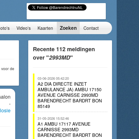
Zoeken
oto's
Video's
Kaarten
Contact
Recente 112 meldingen
over "
2993MD
"
voor de
03-06-2026 05:42:20
A2 DIA DIRECTE INZET
AMBULANCE JA) AMBU 17150
AVENUE CARNISSE 2993MD
salon
BARENDRECHT BARDRT BON
e -
85149
losie
31-05-2026 15:52:46
A1 AMBU 17117 AVENUE
CARNISSE 2993MD
BARENDRECHT BARDRT BON