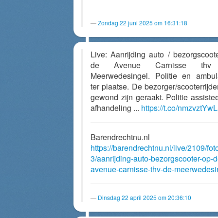
Zondag 22 juni 2025 om 16:31:18
Live: Aanrijding auto / bezorgscoot
de Avenue Carnisse thv
Meerwedesingel. Politie en ambu
ter plaatse. De bezorger/scooterrijde
gewond zijn geraakt. Politie assisteer
afhandeling ...
https://t.co/nmzvztYw
Barendrechtnu.nl
https://barendrechtnu.nl/live/2109/fot
3/aanrijding-auto-bezorgscooter-op-d
avenue-carnisse-thv-de-meerwedesi
Dinsdag 22 april 2025 om 20:36:10