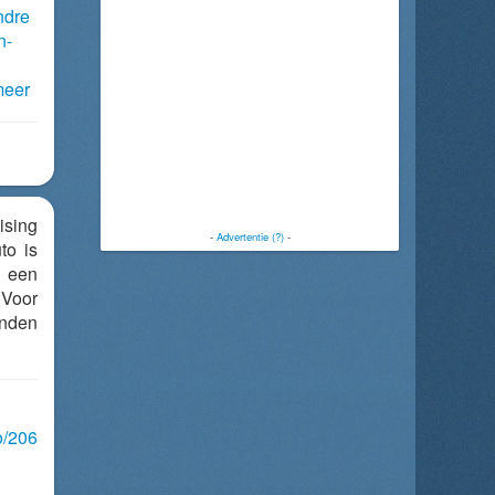
ndre
n-
meer
ising
-
Advertentie (?)
-
to is
n een
 Voor
nden
o/206