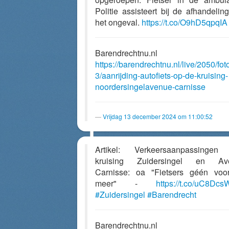
Politie assisteert bij de afhandelin
het ongeval.
https://t.co/O9hD5qpqIA
Barendrechtnu.nl
https://barendrechtnu.nl/live/2050/fot
3/aanrijding-autofiets-op-de-kruising-
noordersingelavenue-carnisse
Vrijdag 13 december 2024 om 11:00:52
Artikel: Verkeersaanpassingen
kruising Zuidersingel en Av
Carnisse: oa "Fietsers géén voo
meer" -
https://t.co/uC8Dc
#Zuidersingel
#Barendrecht
Barendrechtnu.nl