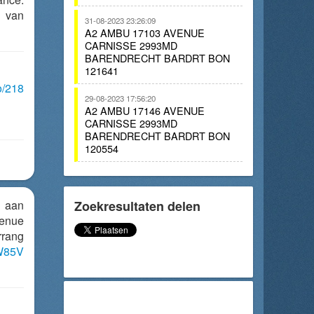
g van
31-08-2023 23:26:09
A2 AMBU 17103 AVENUE
CARNISSE 2993MD
BARENDRECHT BARDRT BON
121641
o/218
29-08-2023 17:56:20
A2 AMBU 17146 AVENUE
CARNISSE 2993MD
BARENDRECHT BARDRT BON
120554
 aan
Zoekresultaten delen
enue
rrang
sW85V