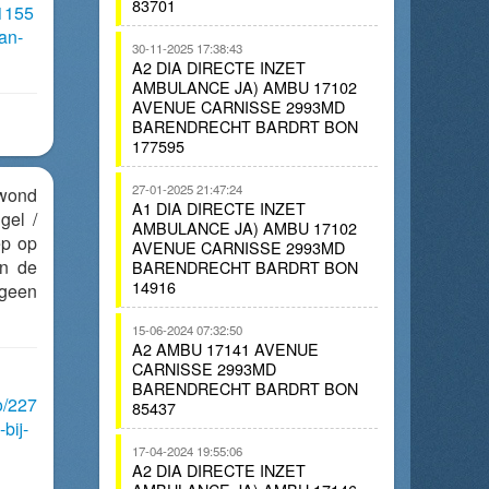
83701
41155
an-
30-11-2025 17:38:43
A2 DIA DIRECTE INZET
AMBULANCE JA) AMBU 17102
AVENUE CARNISSE 2993MD
BARENDRECHT BARDRT BON
177595
27-01-2025 21:47:24
ewond
A1 DIA DIRECTE INZET
gel /
AMBULANCE JA) AMBU 17102
ep op
AVENUE CARNISSE 2993MD
in de
BARENDRECHT BARDRT BON
14916
geen
15-06-2024 07:32:50
A2 AMBU 17141 AVENUE
CARNISSE 2993MD
BARENDRECHT BARDRT BON
o/227
85437
bij-
17-04-2024 19:55:06
A2 DIA DIRECTE INZET