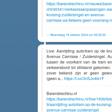
https://barendrechtnu.nl/nieuws/bare
cht/40341/verkeersaanpassingen-aa
kruising-zuidersingel-en-avenue-
carnisse-oa-fietsers-geen-voorrang-
Woensdag 16 oktober 2024 om 09:35:35
Live: Aanrijding auto/tram op de kru
Avenue Carnisse / Zuidersingel. Au
tussen de voorkant van de tram e
verkeersbord tot stilstand gekomen.
zover bekend zijn er geen gewo
(geen a...
https://t.co/3nSJv4Ie1F
Barendrechtnu.nl
https://barendrechtnu.nl/live/1936/fot
9/aanrijding-autotram-op-de-kruising-
avenue-carnisse-zuidersingel