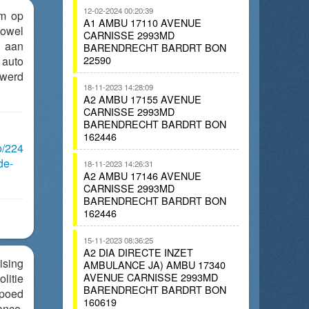
12-02-2024 00:20:39
am op
A1 AMBU 17110 AVENUE
Zowel
CARNISSE 2993MD
d aan
BARENDRECHT BARDRT BON
22590
 auto
 werd
18-11-2023 14:28:09
A2 AMBU 17155 AVENUE
CARNISSE 2993MD
BARENDRECHT BARDRT BON
162446
o/224
de-
18-11-2023 14:26:31
A2 AMBU 17146 AVENUE
CARNISSE 2993MD
BARENDRECHT BARDRT BON
162446
15-11-2023 08:36:25
A2 DIA DIRECTE INZET
ising
AMBULANCE JA) AMBU 17340
AVENUE CARNISSE 2993MD
litie
BARENDRECHT BARDRT BON
poed
160619
ance.