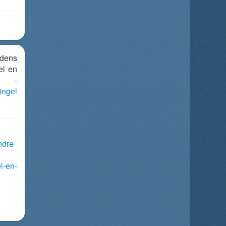
dens
el en
 -
ingel
ndre
l-en-