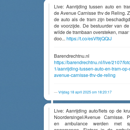
Live: Aanrijding tussen auto en tr
de Avenue Carnisse thv de Reling. 
de auto als de tram zijn beschadig
de voorzijde. De bestuurder van de
wilde de trambaan oversteken, maar
doo...
https://t.co/esVf9jQQiJ
Barendrechtnu.nl
https://barendrechtnu.nl/live/2107/fot
1/aanrijding-tussen-auto-en-tram-op-
avenue-carnisse-thv-de-reling
Vrijdag 18 april 2025 om 18:20:17
Live: Aanrijding auto/fiets op de kru
Noordersingel/Avenue Carnisse. Po
en ambulance werden met s
opgeroepen. Fietser in de ambul