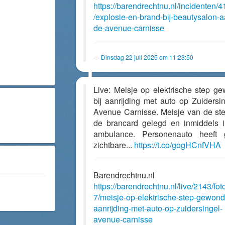
https://barendrechtnu.nl/incidenten/
/explosie-en-brand-bij-beautysalon-a
de-avenue-carnisse
Dinsdag 22 juli 2025 om 11:23:50
Live: Meisje op elektrische step g
bij aanrijding met auto op Zuidersin
Avenue Carnisse. Meisje van de st
de brancard gelegd en inmiddels 
ambulance. Personenauto heeft 
zichtbare...
https://t.co/gogHCnfVHA
Barendrechtnu.nl
https://barendrechtnu.nl/live/2143/fot
7/meisje-op-elektrische-step-gewond-
aanrijding-met-auto-op-zuidersingel-
avenue-carnisse