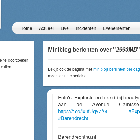
Home
Actueel
Live
Incidenten
Evenementen
F
Miniblog berichten over "
2993MD
"
e te doorzoeken.
 vullen.
Bekijk ook de pagina met
miniblog berichten per dag
meest actuele berichten.
Foto's: Explosie en brand bij beauty
aan de Avenue Carniss
https://t.co/IxufUqv7A4
#Exp
#Barendrecht
Barendrechtnu.nl