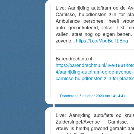
Live: Aanrijding auto/tram op de A
Carnisse, hulpdiensten zijn ter pla
Ambulance personeel heeft vrou
auto gecontroleerd, letsel lijkt m
vallen, staat nog op eigen benen.
zover b...
https://t.co/MooBqTLBbg
Barendrechtnu.nl
https://barendrechtnu.nl/live/1861/fot
4/aanrijding-autotram-op-de-avenue-
carnisse-hulpdiensten-zijn-ter-plaats
Donderdag 5 oktober 2023 om 14:14:41
Live: Aanrijding auto/fiets op krui
Zuidersingel/Avenue Carnisse.
vrouw is hierbij gewond geraakt aa