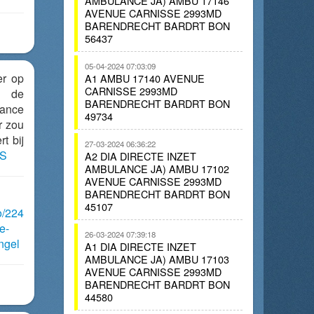
AMBULANCE JA) AMBU 17146
AVENUE CARNISSE 2993MD
BARENDRECHT BARDRT BON
56437
05-04-2024 07:03:09
er op
A1 AMBU 17140 AVENUE
CARNISSE 2993MD
 de
BARENDRECHT BARDRT BON
lance
49734
r zou
t bij
27-03-2024 06:36:22
LS
A2 DIA DIRECTE INZET
AMBULANCE JA) AMBU 17102
AVENUE CARNISSE 2993MD
BARENDRECHT BARDRT BON
45107
o/224
e-
26-03-2024 07:39:18
ngel
A1 DIA DIRECTE INZET
AMBULANCE JA) AMBU 17103
AVENUE CARNISSE 2993MD
BARENDRECHT BARDRT BON
44580