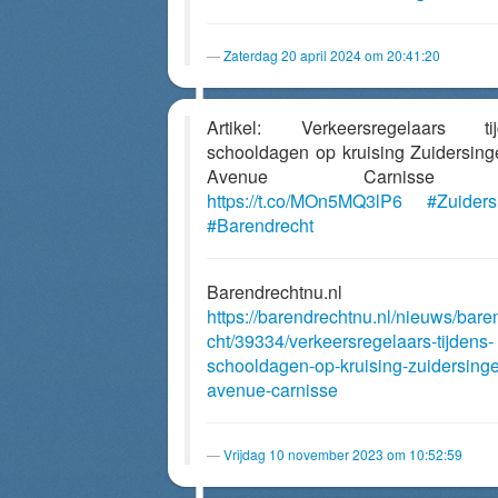
Zaterdag 20 april 2024 om 20:41:20
Artikel: Verkeersregelaars tij
schooldagen op kruising Zuidersing
Avenue Carnisse
https://t.co/MOn5MQ3lP6
#Zuiders
#Barendrecht
Barendrechtnu.nl
https://barendrechtnu.nl/nieuws/bare
cht/39334/verkeersregelaars-tijdens-
schooldagen-op-kruising-zuidersinge
avenue-carnisse
Vrijdag 10 november 2023 om 10:52:59