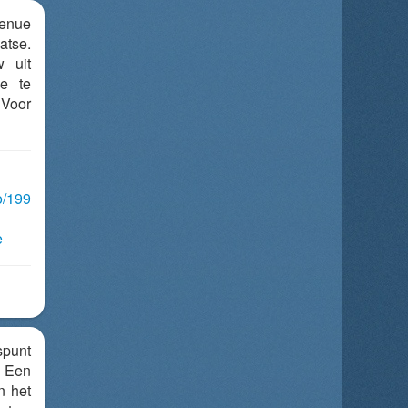
venue
atse.
w uit
ee te
 Voor
o/199
e
spunt
 Een
n het