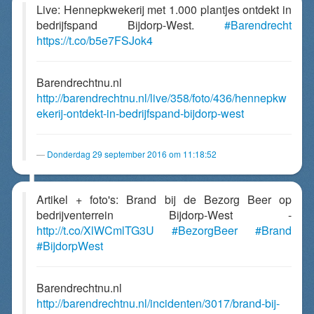
Live: Hennepkwekerij met 1.000 plantjes ontdekt in
bedrijfspand Bijdorp-West.
#Barendrecht
https://t.co/b5e7FSJok4
Barendrechtnu.nl
http://barendrechtnu.nl/live/358/foto/436/hennepkw
ekerij-ontdekt-in-bedrijfspand-bijdorp-west
Donderdag 29 september 2016 om 11:18:52
Artikel + foto's: Brand bij de Bezorg Beer op
bedrijventerrein Bijdorp-West -
http://t.co/XlWCmlTG3U
#BezorgBeer
#Brand
#BijdorpWest
Barendrechtnu.nl
http://barendrechtnu.nl/incidenten/3017/brand-bij-