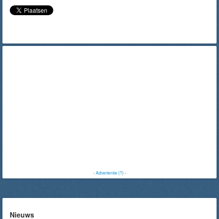
-
Advertentie (?)
-
Nieuws