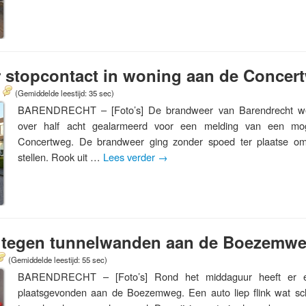
r stopcontact in woning aan de Concer
(Gemiddelde leestijd: 35 sec)
BARENDRECHT – [Foto’s] De brandweer van Barendrecht we
over half acht gealarmeerd voor een melding van een mo
Concertweg. De brandweer ging zonder spoed ter plaatse om
stellen. Rook uit …
Lees verder
→
st tegen tunnelwanden aan de Boezemw
(Gemiddelde leestijd: 55 sec)
BARENDRECHT – [Foto’s] Rond het middaguur heeft er ee
plaatsgevonden aan de Boezemweg. Een auto liep flink wat s