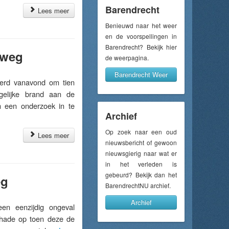
Barendrecht
Lees meer
Benieuwd naar het weer
en de voorspellingen in
Barendrecht? Bekijk hier
tweg
de weerpagina.
Barendrecht Weer
rd vanavond om tien
gelijke brand aan de
 een onderzoek in te
Archief
Op zoek naar een oud
Lees meer
nieuwsbericht of gewoon
nieuwsgierig naar wat er
in het verleden is
gebeurd? Bekijk dan het
eg
BarendrechtNU archief.
Archief
n eenzijdig ongeval
chade op toen deze de