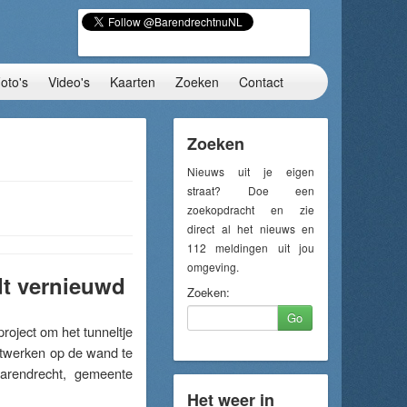
oto's
Video's
Kaarten
Zoeken
Contact
Zoeken
Nieuws uit je eigen
straat? Doe een
zoekopdracht en zie
direct al het nieuws en
112 meldingen uit jou
omgeving.
dt vernieuwd
Zoeken:
Go
oject om het tunneltje
twerken op de wand te
Barendrecht, gemeente
Het weer in