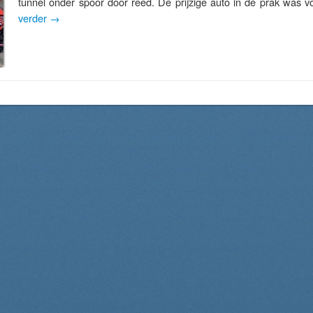
tunnel onder spoor door reed. De prijzige auto in de prak was 
verder
→