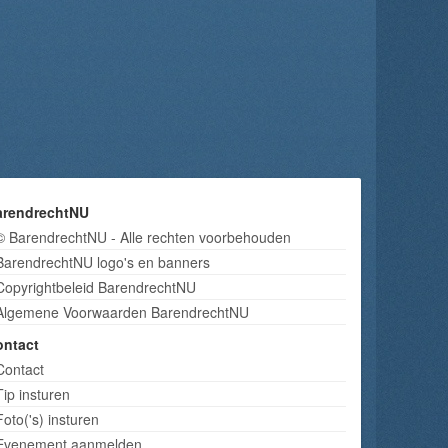
arendrechtNU
© BarendrechtNU - Alle rechten voorbehouden
BarendrechtNU logo's en banners
Copyrightbeleid BarendrechtNU
Algemene Voorwaarden BarendrechtNU
ontact
Contact
Tip insturen
Foto('s) insturen
Evenement aanmelden