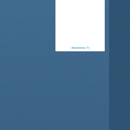
-
Advertentie (?)
-