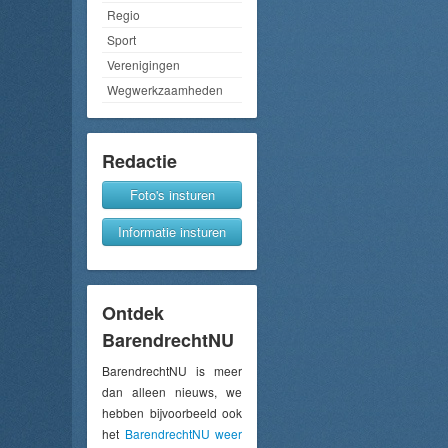
Regio
Sport
Verenigingen
Wegwerkzaamheden
Redactie
Foto's insturen
Informatie insturen
Ontdek
BarendrechtNU
BarendrechtNU is meer
dan alleen nieuws, we
hebben bijvoorbeeld ook
het
BarendrechtNU weer