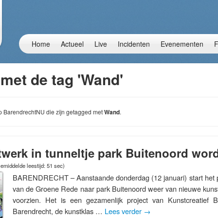
Home
Actueel
Live
Incidenten
Evenementen
F
 met de tag 'Wand'
 op BarendrechtNU die zijn getagged met
Wand
.
stwerk in tunneltje park Buitenoord wor
emiddelde leestijd: 51 sec)
BARENDRECHT – Aanstaande donderdag (12 januari) start het pr
van de Groene Rede naar park Buitenoord weer van nieuwe kuns
voorzien. Het is een gezamenlijk project van Kunstcreatief 
Barendrecht, de kunstklas …
Lees verder
→