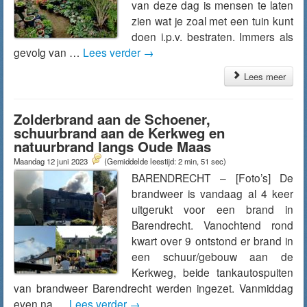
van deze dag is mensen te laten
zien wat je zoal met een tuin kunt
doen i.p.v. bestraten. Immers als
gevolg van …
Lees verder
→
Lees meer
Zolderbrand aan de Schoener,
schuurbrand aan de Kerkweg en
natuurbrand langs Oude Maas
Maandag 12 juni 2023
(Gemiddelde leestijd: 2 min, 51 sec)
BARENDRECHT – [Foto’s] De
brandweer is vandaag al 4 keer
uitgerukt voor een brand in
Barendrecht. Vanochtend rond
kwart over 9 ontstond er brand in
een schuur/gebouw aan de
Kerkweg, beide tankautospuiten
van brandweer Barendrecht werden ingezet. Vanmiddag
even na …
Lees verder
→