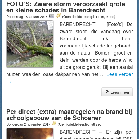
FOTO’S: Zware storm veroorzaakt grote
en kleine schades in Barendrecht
Donderdag 18 januari 2018
(Gemiddelde leestijd: 1 min, 9 sec)
BARENDRECHT – [Foto’s] De
zware storm die vandaag over
Barendrecht trok heeft
voornamelijk schade toegebracht
aan de natuur. Bomen, groot en
klein, werden door de harde wind
uit de grond gerukt. Bij een aantal
huizen waaiden losse dakpannen van het …
Lees verder
→
Lees meer
Per direct (extra) maatregelen na brand bij
schoolgebouw aan de Schoener
Donderdag 2 november 2017
(Gemiddelde leestijd: 58 sec)
BARENDRECHT – Er zijn per
direct camera’s geplaatst bij OBS