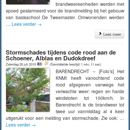
brandweereenheden werden met
spoed gealarmeerd voor de brandmelding bij het gebouw
van basisschool De Tweemaster. Omwonenden werden
…
Lees verder
→
Lees meer
Stormschades tijdens code rood aan de
Schoener, Alblas en Dudokdreef
Zaterdag 25 juli 2015
(Gemiddelde leestijd: 1 min, 11 sec)
BARENDRECHT – [Foto’s] Het
KNMI heeft vanochtend code
rood afgegeven vanwege het
verwachte weer: regen en harde
windstoten tot 100km/h. In
Barendrecht is de brandweer tot
twee uur vanmiddag al 4 keer
uitgerukt voor een melding van stormschade. Zie ook: …
Lees verder
→