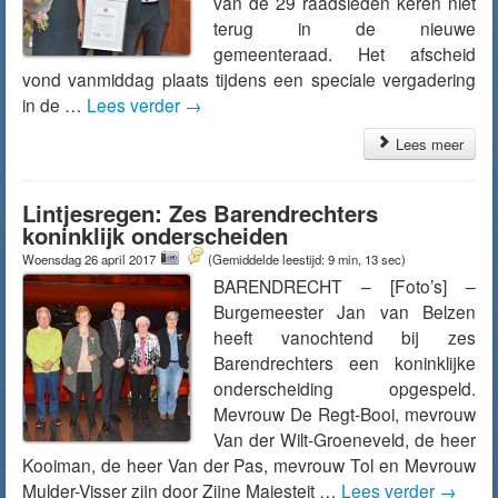
van de 29 raadsleden keren niet
terug in de nieuwe
gemeenteraad. Het afscheid
vond vanmiddag plaats tijdens een speciale vergadering
in de …
Lees verder
→
Lees meer
Lintjesregen: Zes Barendrechters
koninklijk onderscheiden
Woensdag 26 april 2017
(Gemiddelde leestijd: 9 min, 13 sec)
BARENDRECHT – [Foto’s] –
Burgemeester Jan van Belzen
heeft vanochtend bij zes
Barendrechters een koninklijke
onderscheiding opgespeld.
Mevrouw De Regt-Booi, mevrouw
Van der Wilt-Groeneveld, de heer
Kooiman, de heer Van der Pas, mevrouw Tol en Mevrouw
Mulder-Visser zijn door Zijne Majesteit …
Lees verder
→