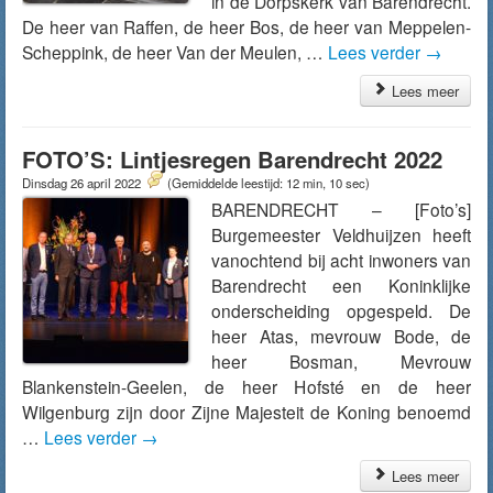
in de Dorpskerk van Barendrecht.
De heer van Raffen, de heer Bos, de heer van Meppelen-
Scheppink, de heer Van der Meulen, …
Lees verder
→
Lees meer
FOTO’S: Lintjesregen Barendrecht 2022
Dinsdag 26 april 2022
(Gemiddelde leestijd: 12 min, 10 sec)
BARENDRECHT – [Foto’s]
Burgemeester Veldhuijzen heeft
vanochtend bij acht inwoners van
Barendrecht een Koninklijke
onderscheiding opgespeld. De
heer Atas, mevrouw Bode, de
heer Bosman, Mevrouw
Blankenstein-Geelen, de heer Hofsté en de heer
Wilgenburg zijn door Zijne Majesteit de Koning benoemd
…
Lees verder
→
Lees meer