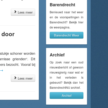
Barendrecht
Lees meer
Benieuwd naar het weer
en de voorspellingen in
Barendrecht? Bekijk hier
de weerpagina.
 door
Barendrecht Weer
tukje schoner worden
Archief
nisse grienden“. Dit
Op zoek naar een oud
rs bezocht. Vooral bij
nieuwsbericht of gewoon
→
nieuwsgierig naar wat er
in het verleden is
Lees meer
gebeurd? Bekijk dan het
BarendrechtNU archief.
Archief