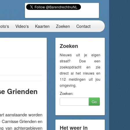
oto's
Video's
Kaarten
Zoeken
Contact
Zoeken
Nieuws uit je eigen
straat? Doe een
zoekopdracht en zie
direct al het nieuws en
112 meldingen uit jou
omgeving.
se Grienden
Zoeken:
Go
rt aanstaande worden
e Carnisse Grienden en
Het weer in
ing van achtergebleven