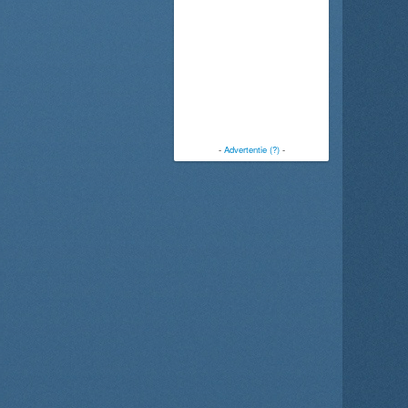
-
Advertentie (?)
-