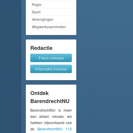
Regio
Sport
Verenigingen
Wegwerkzaamheden
Redactie
Foto's insturen
Informatie insturen
Ontdek
BarendrechtNU
BarendrechtNU is meer
dan alleen nieuws, we
hebben bijvoorbeeld ook
de
BarendrechtNU 112