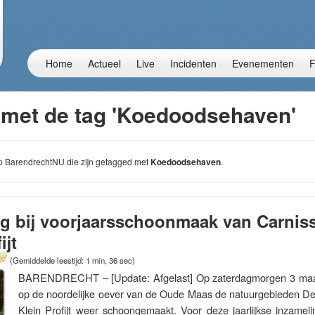
Home
Actueel
Live
Incidenten
Evenementen
F
 met de tag 'Koedoodsehaven'
 op BarendrechtNU die zijn getagged met
Koedoodsehaven
.
ig bij voorjaarsschoonmaak van Carnis
ijt
(Gemiddelde leestijd: 1 min, 36 sec)
BARENDRECHT – [Update: Afgelast] Op zaterdagmorgen 3 maa
op de noordelijke oever van de Oude Maas de natuurgebieden D
Klein Profijt weer schoongemaakt. Voor deze jaarlijkse inzamel