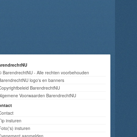
arendrechtNU
© BarendrechtNU - Alle rechten voorbehouden
BarendrechtNU logo's en banners
Copyrightbeleid BarendrechtNU
Algemene Voorwaarden BarendrechtNU
ontact
Contact
Tip insturen
Foto('s) insturen
Evenement aanmelden