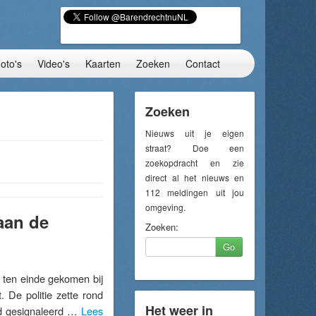
oto's
Video's
Kaarten
Zoeken
Contact
Zoeken
Nieuws uit je eigen
straat? Doe een
zoekopdracht en zie
direct al het nieuws en
112 meldingen uit jou
omgeving.
aan de
Zoeken:
Go
ten einde gekomen bij
 De politie zette rond
Het weer in
nd gesignaleerd …
Lees