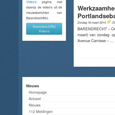
Video's
pagina met
Werkzaamhed
daarop de video's uit de
nieuwsberichten van
Portlandseb
BarendrechtNU.
Zondag 16 maart 2014
(G
BarendrechtNU
BARENDRECHT – Om de 
Video's
maart) van zondag- o
Avenue Carnisse – …
Nieuws
Homepage
Actueel
Nieuws
112 Meldingen