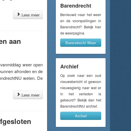
Barendrecht
Lees meer
Benieuwd naar het weer
en de voorspellingen in
Barendrecht? Bekijk hier
de weerpagina.
en aan
Barendrecht Weer
 vanmiddag weer open
Archief
kunnen afronden en de
Op zoek naar een oud
arendrechtNU weten. De
nieuwsbericht of gewoon
nieuwsgierig naar wat er
in het verleden is
Lees meer
gebeurd? Bekijk dan het
BarendrechtNU archief.
Archief
fgesloten