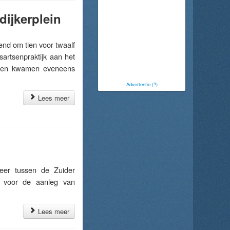
dijkerplein
d om tien voor twaalf
artsenpraktijk aan het
uigen kwamen eveneens
-
Advertentie (?)
-
Lees meer
er tussen de Zuider
g voor de aanleg van
Lees meer