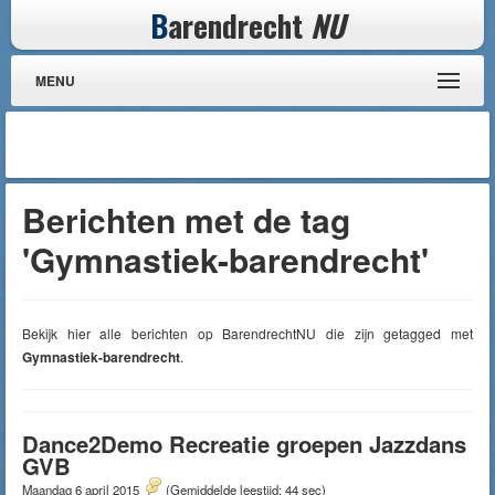
B
arendrecht
NU
MENU
Berichten met de tag
'Gymnastiek-barendrecht'
Bekijk hier alle berichten op BarendrechtNU die zijn getagged met
Gymnastiek-barendrecht
.
Dance2Demo Recreatie groepen Jazzdans
GVB
Maandag 6 april 2015
(Gemiddelde leestijd: 44 sec)