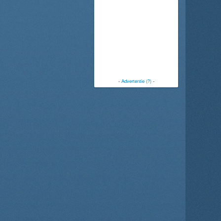
-
Advertentie (?)
-