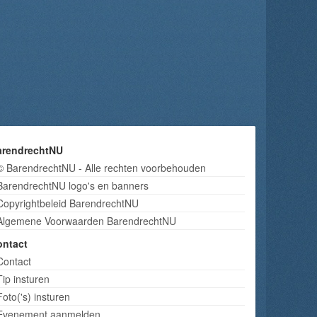
arendrechtNU
© BarendrechtNU - Alle rechten voorbehouden
BarendrechtNU logo's en banners
Copyrightbeleid BarendrechtNU
Algemene Voorwaarden BarendrechtNU
ontact
Contact
Tip insturen
Foto('s) insturen
Evenement aanmelden