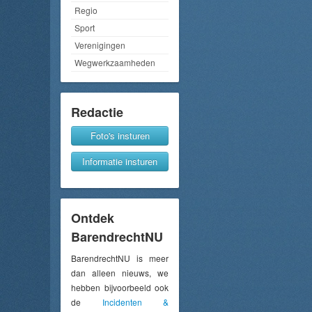
Regio
Sport
Verenigingen
Wegwerkzaamheden
Redactie
Foto's insturen
Informatie insturen
Ontdek
BarendrechtNU
BarendrechtNU is meer
dan alleen nieuws, we
hebben bijvoorbeeld ook
de
Incidenten &