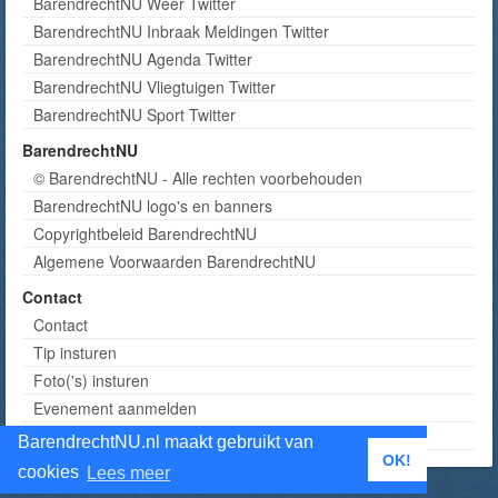
BarendrechtNU Weer Twitter
BarendrechtNU Inbraak Meldingen Twitter
BarendrechtNU Agenda Twitter
BarendrechtNU Vliegtuigen Twitter
BarendrechtNU Sport Twitter
BarendrechtNU
© BarendrechtNU - Alle rechten voorbehouden
BarendrechtNU logo's en banners
Copyrightbeleid BarendrechtNU
Algemene Voorwaarden BarendrechtNU
Contact
Contact
Tip insturen
Foto('s) insturen
Evenement aanmelden
Informatie aanvragen adverteren
BarendrechtNU.nl maakt gebruikt van
OK!
cookies
Lees meer