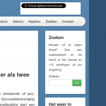
oto's
Video's
Kaarten
Zoeken
Contact
Zoeken
Nieuws uit je eigen
straat? Doe een
zoekopdracht en zie
direct al het nieuws en
112 meldingen uit jou
omgeving.
er als twee
Zoeken:
Go
(bestaande uit jazz,
Gymnastiekvereniging
Het weer in
sdiscipline start een