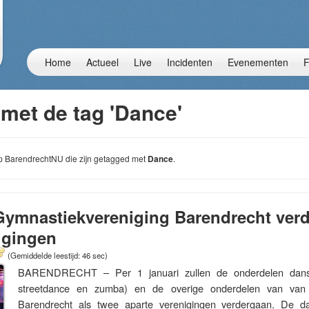
Home
Actueel
Live
Incidenten
Evenementen
F
 met de tag 'Dance'
 op BarendrechtNU die zijn getagged met
Dance
.
Gymnastiekvereniging Barendrecht verd
igingen
(Gemiddelde leestijd: 46 sec)
BARENDRECHT – Per 1 januari zullen de onderdelen dans 
streetdance en zumba) en de overige onderdelen van van 
Barendrecht als twee aparte verenigingen verdergaan. De dan