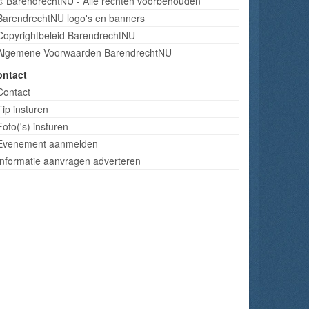
© BarendrechtNU - Alle rechten voorbehouden
BarendrechtNU logo's en banners
Copyrightbeleid BarendrechtNU
Algemene Voorwaarden BarendrechtNU
ontact
Contact
Tip insturen
Foto('s) insturen
Evenement aanmelden
Informatie aanvragen adverteren