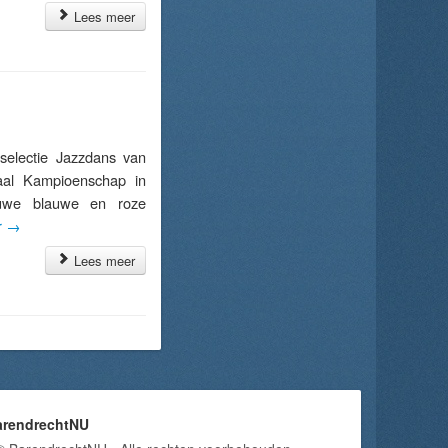
Lees meer
lectie Jazzdans van
aal Kampioenschap in
uwe blauwe en roze
r
→
Lees meer
arendrechtNU